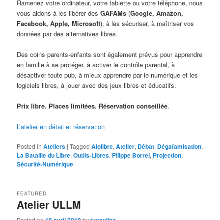
Ramenez votre ordinateur, votre tablette ou votre téléphone, nous
vous aidons à les libérer des
GAFAMs
(
Google, Amazon,
Facebook, Apple, Microsoft
), à les sécuriser, à maîtriser vos
données par des alternatives libres.
Des coins parents-enfants sont également prévus pour apprendre
en famille à se protéger, à activer le contrôle parental, à
désactiver toute pub, à mieux apprendre par le numérique et les
logiciels libres, à jouer avec des jeux libres et éducatifs.
Prix libre. Places limitées. Réservation conseillée
.
L’atelier en détail et réservation
Posted in
Ateliers
|
Tagged
Aiolibre
,
Atelier
,
Débat
,
Dégafamisation
,
La Bataille du Libre
,
Outils-Libres
,
Pilippe Borrel
,
Projection
,
Sécurité-Numérique
FEATURED
Atelier ULLM
Posted on
18 avril 2019
by
tuxoulipo