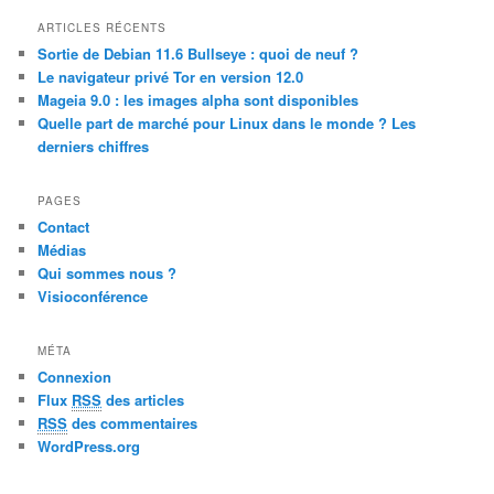
a
r
ARTICLES RÉCENTS
c
Sortie de Debian 11.6 Bullseye : quoi de neuf ?
h
Le navigateur privé Tor en version 12.0
Mageia 9.0 : les images alpha sont disponibles
Quelle part de marché pour Linux dans le monde ? Les
derniers chiffres
PAGES
Contact
Médias
Qui sommes nous ?
Visioconférence
MÉTA
Connexion
Flux
RSS
des articles
RSS
des commentaires
WordPress.org