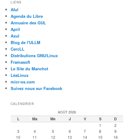
LIENS
Aful
Agenda du Libre
Annuaire des GUL
April
Axul
Blog de l'ULLM
CercLL
Distributions GNU/Linux
Framasoft
Le Site du Manchot
LéaLinux
micr-os.com
Suivez nous sur Facebook
CALENDRIER
AOÛT 2026
L
Ma
Me
J
V
S
D
1
2
3
4
5
6
7
8
9
10
11
12
13
14
15
16