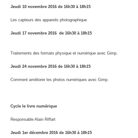
Jeudi 10 novembre 2016 de
1
6
h
3
0
à
1
8
h15
Les capteurs des appareils photographique
Jeudi 17 novembre 2016 de
1
6
h
3
0
à
1
8
h15
Traitements des formats physique et numérique avec Gimp.
Jeudi 24 novembre 2016 de
1
6
h
3
0
à
1
8
h15
Comment améliorer les photos numériques avec Gimp.
Cycle le livre numérique
Responsable Alain Riffart
Jeudi 1er décembre 2016 de
1
6
h
3
0
à
1
8
h15