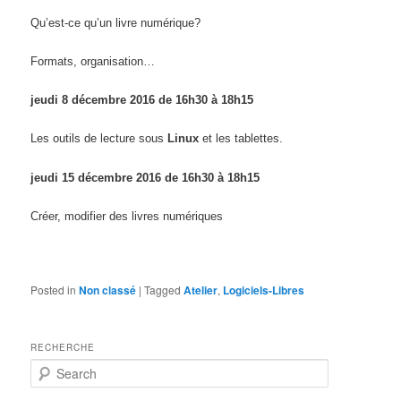
Qu’est-ce qu’un livre numérique?
Formats, organisation…
jeudi 8 décembre 2016 de
1
6
h
3
0
à
1
8
h15
Les outils de lecture sous
Linux
et les tablettes.
jeudi 15 décembre 2016 de
1
6
h
3
0
à
1
8
h15
Créer, modifier des livres numériques
Posted in
Non classé
|
Tagged
Atelier
,
Logiciels-Libres
RECHERCHE
S
e