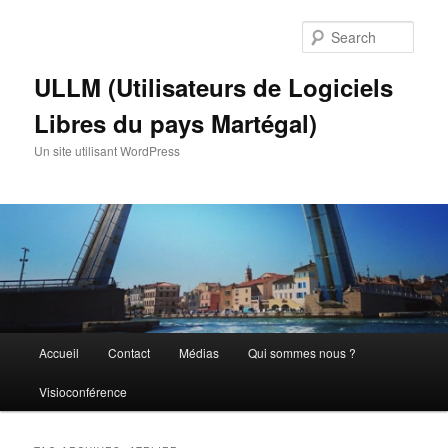
Skip
Skip
to
to
Sear
primary
secondary
content
content
ULLM (Utilisateurs de Logiciels
Libres du pays Martégal)
Un site utilisant WordPress
Main
Accueil
Contact
Médias
Qui sommes nous ?
menu
Visioconférence