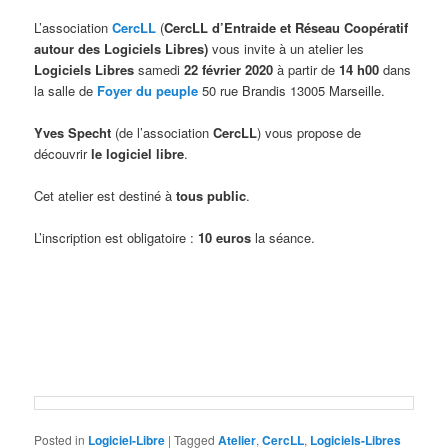
L’association
CercLL
(
CercLL d’Entraide et Réseau Coopératif
autour des Logiciels Libres)
vous invite à un atelier les
Logiciels Libres
samedi
22 février 2020
à partir de
14 h00
dans
la salle de
F
oyer du peuple
50 rue Brandis 13005 Marseille.
Yves Specht
(de l’association
CercLL
) vous propose de
découvrir
le
logiciel libre
.
Cet atelier est destiné à
tous public
.
L’inscription est obligatoire :
10 euros
la séance.
Posted in
Logiciel-Libre
|
Tagged
Atelier
,
CercLL
,
Logiciels-Libres