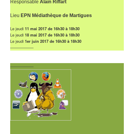
Responsable
Alain Riffart
Lieu
EPN Médiathèque de Martigues
Le jeudi
11 mai 2017 de 16h30 à 18h30
Le jeudi
18 mai 2017 de 16h30 à 18h30
Le jeudi
1er juin 2017 de 16h30 à 18h30
——————
——————