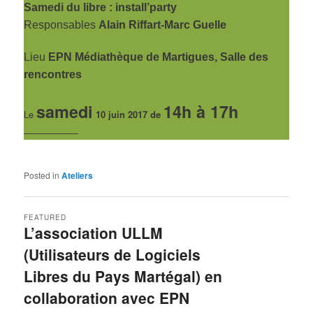
Samedi du libre : install’party
Responsables
Alain Riffart-Marc Guelle
Lieu
EPN Médiathèque de Martigues, Salle des
rencontres
samedi
14h à 17h
Le
10 juin 2017 de
——————
Posted in
Ateliers
FEATURED
L’association ULLM
(Utilisateurs de Logiciels
Libres du Pays Martégal) en
collaboration avec EPN