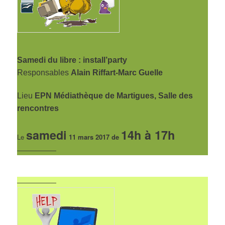
Samedi du libre : install’party
Responsables
Alain Riffart-Marc Guelle
Lieu
EPN Médiathèque de Martigues, Salle des
rencontres
samedi
14h à 17h
Le
11 mars 2017 de
——————
——————