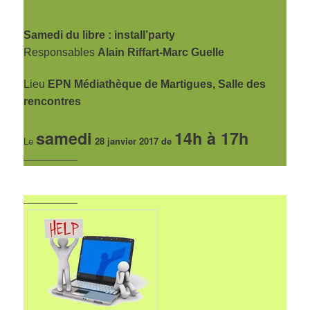
Samedi du libre : install’party
Responsables
Alain Riffart-Marc Guelle
Lieu
EPN Médiathèque de Martigues, Salle des
rencontres
samedi
14h à 17h
Le
28 janvier 2017 de
——————
——————