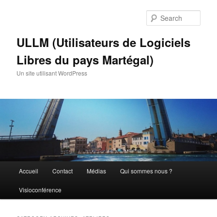
Skip
Skip
to
to
Sear
primary
secondary
content
content
ULLM (Utilisateurs de Logiciels
Libres du pays Martégal)
Un site utilisant WordPress
Main
Accueil
Contact
Médias
Qui sommes nous ?
menu
Visioconférence