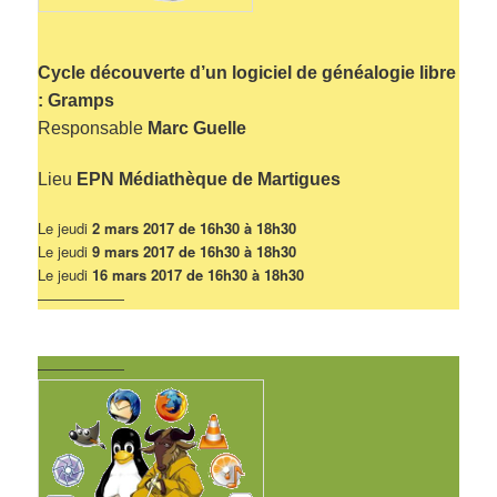
Cycle découverte d’un logiciel de généalogie libre
: Gramps
Responsable
Marc Guelle
Lieu
EPN Médiathèque de Martigues
Le jeudi
2 mars 2017 de 16h30 à 18h30
Le jeudi
9 mars 2017 de 16h30 à 18h30
Le jeudi
16 mars 2017 de 16h30 à 18h30
——————
——————