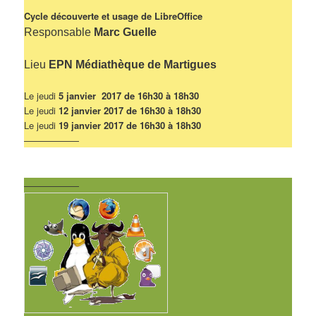
Cycle découverte et usage de LibreOffice
Responsable
Marc Guelle
Lieu
EPN Médiathèque de Martigues
Le jeudi
5 janvier 2017 de 16h30 à 18h30
Le jeudi
12 janvier 2017 de 16h30 à 18h30
Le jeudi
19 janvier 2017 de 16h30 à 18h30
——————
——————