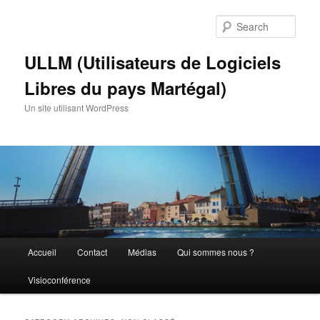
Skip
Skip
to
to
Sear
primary
secondary
content
content
ULLM (Utilisateurs de Logiciels
Libres du pays Martégal)
Un site utilisant WordPress
Main
Accueil
Contact
Médias
Qui sommes nous ?
menu
Visioconférence