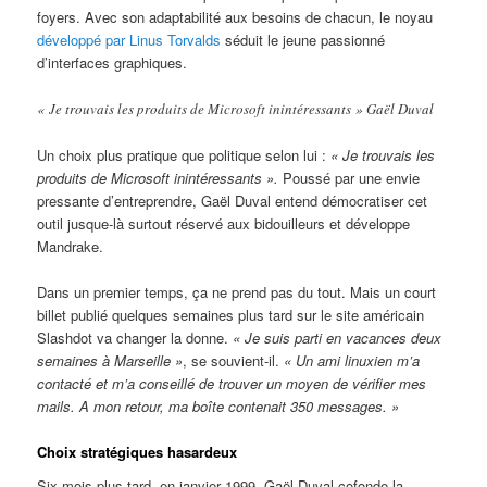
foyers. Avec son adaptabilité aux besoins de chacun, le noyau
développé par Linus Torvalds
séduit le jeune passionné
d’interfaces graphiques.
« Je trouvais les produits de Microsoft inintéressants » Gaël Duval
Un choix plus pratique que politique selon lui :
« Je trouvais les
produits de Microsoft inintéressants ».
Poussé par une envie
pressante d’entreprendre, Gaël Duval entend démocratiser cet
outil jusque-là surtout réservé aux bidouilleurs et développe
Mandrake.
Dans un premier temps, ça ne prend pas du tout. Mais un court
billet publié quelques semaines plus tard sur le site américain
Slashdot va changer la donne.
« Je suis parti en vacances deux
semaines à Marseille »
, se souvient-il.
« Un ami linuxien m’a
contacté et m’a conseillé de trouver un moyen de vérifier mes
mails. A mon retour, ma boîte contenait 350 messages. »
Choix stratégiques hasardeux
Six mois plus tard, en janvier 1999, Gaël Duval cofonde la