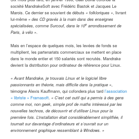
société MandrakeSoft avec Frédéric Bastok et Jacques Le
Marois. Ce dernier se souvient de débuts
« folkloriques »
, livrant
lui-même
« des CD gravés à la main dans des enseignes
e
spécialisées, comme Surcouf, dans le 10
arrondissement de
Paris, à vélo »
.
Mais en l’espace de quelques mois, les levées de fonds se
multiplient, les partenariats commerciaux se mettent en place
dans le monde entier et 150 salariés sont recrutés. Mandrake
devient la distribution pour ordinateur de référence pour Linux.
« Avant Mandrake, je trouvais Linux et le logiciel libre
passionnants en théorie, mais difficile dans la pratique »
,
témoigne Alexis Kauffmann, qui cofondera plus tard
l’association
« libriste » Framasoft
.
« C’est cet outil qui a permis à des gens
comme moi, non geek, simple prof de maths intéressé par les
nouvelles technos, de découvrir et d’utiliser Linux pour la
première fois. L’installation était considérablement simplifiée, il
tournait sur davantage d’ordinateurs et s’ouvrait sur un
environnement graphique ressemblant à Windows. »