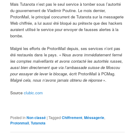
Mais Tutanota n’est pas le seul service à tomber sous l’autorité
du gouvernement de Vladimir Poutine. Le mois dernier,
ProtonMail, le principal concurrent de Tutanota sur la messagerie
Web chiffrée, a lui aussi été bloqué au prétexte que des hackers
auraient utilisé le service pour envoyer de fausses alertes à la
bombe.
Malgré les efforts de ProtonMail depuis, ses services n’ont pas
été restaurés dans le pays. «
Nous avons immédiatement fermé
les comptes malveillants et avons contacté les autorités russes,
aussi bien directement que via l’ambassade suisse de Moscou
pour essayer de lever le blocage
, écrit ProtonMail à PCMag.
Malgré cela, nous n’avons jamais obtenu de réponse
».
Source
clubic.com
Posted in
Non classé
|
Tagged
Chiffrement
,
Méssagerie
,
Protonmail
,
Tutanota