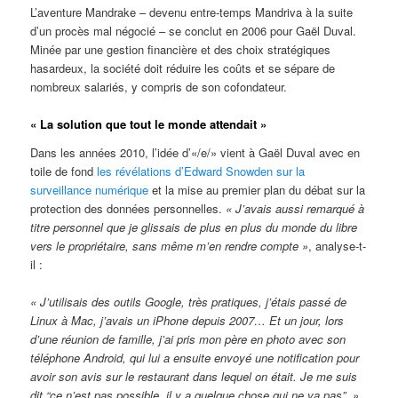
L’aventure Mandrake – devenu entre-temps Mandriva à la suite
d’un procès mal négocié – se conclut en 2006 pour Gaël Duval.
Minée par une gestion financière et des choix stratégiques
hasardeux, la société doit réduire les coûts et se sépare de
nombreux salariés, y compris de son cofondateur.
« La solution que tout le monde attendait »
Dans les années 2010, l’idée d’«/e/» vient à Gaël Duval avec en
toile de fond
les révélations d’Edward Snowden sur la
surveillance numérique
et la mise au premier plan du débat sur la
protection des données personnelles.
« J’avais aussi remarqué à
titre personnel que je glissais de plus en plus du monde du libre
vers le propriétaire, sans même m’en rendre compte »
, analyse-t-
il :
« J’utilisais des outils Google, très pratiques, j’étais passé de
Linux à Mac, j’avais un iPhone depuis 2007… Et un jour, lors
d’une réunion de famille, j’ai pris mon père en photo avec son
téléphone Android, qui lui a ensuite envoyé une notification pour
avoir son avis sur le restaurant dans lequel on était. Je me suis
dit “ce n’est pas possible, il y a quelque chose qui ne va pas”. »