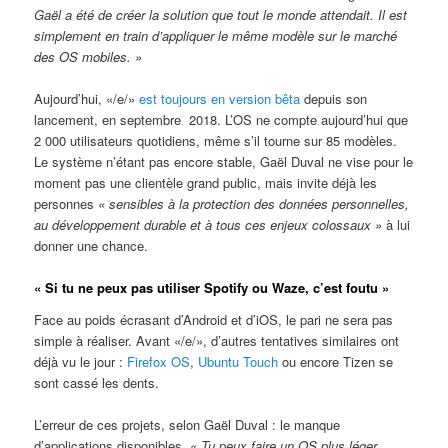
Gaël a été de créer la solution que tout le monde attendait. Il est
simplement en train d’appliquer le même modèle sur le marché
des OS mobiles. »
Aujourd’hui, «/e/»
est toujours en version bêta
depuis son
lancement, en septembre 2018. L’OS ne compte aujourd’hui que
2 000 utilisateurs quotidiens, même s’il tourne sur 85 modèles.
Le système n’étant pas encore stable, Gaël Duval ne vise pour le
moment pas une clientèle grand public, mais invite déjà les
personnes
« sensibles à la protection des données personnelles,
au développement durable et à tous ces enjeux colossaux »
à lui
donner une chance.
« Si tu ne peux pas utiliser Spotify ou Waze, c’est foutu »
Face au poids écrasant d’Android et d’iOS, le pari ne sera pas
simple à réaliser. Avant «/e/», d’autres tentatives similaires ont
déjà vu le jour :
Firefox OS
,
Ubuntu Touch
ou encore Tizen se
sont cassé les dents.
L’erreur de ces projets, selon Gaël Duval : le manque
d’applications disponibles.
« Tu peux faire un OS plus léger