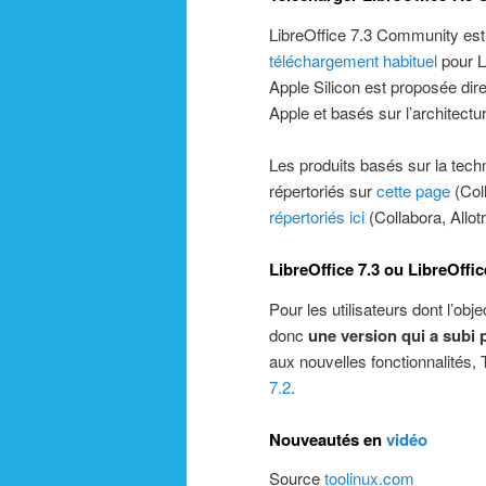
LibreOffice 7.3 Community est
téléchargement habituel
pour L
Apple Silicon est proposée di
Apple et basés sur l’architect
Les produits basés sur la tech
répertoriés sur
cette page
(Col
répertoriés ici
(Collabora, Allotr
LibreOffice 7.3 ou LibreOffic
Pour les utilisateurs dont l’obje
donc
une version qui a subi 
aux nouvelles fonctionnalités
7.2
.
Nouveautés en
vidéo
Source
toolinux.com