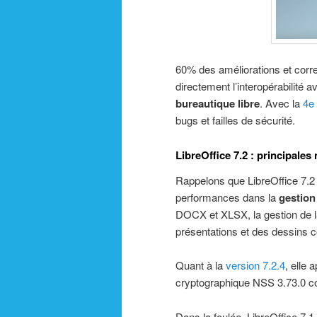
60% des améliorations et corre
directement l’interopérabilité a
bureautique libre
. Avec la
4e 
bugs et failles de sécurité.
LibreOffice 7.2 : principale
Rappelons que LibreOffice 7.
performances dans la
gestion
DOCX et XLSX, la gestion de l
présentations et des dessins 
Quant à la
version 7.2.4
, elle 
cryptographique NSS 3.73.0 co
Dans la foulée, LibreOffice 7.