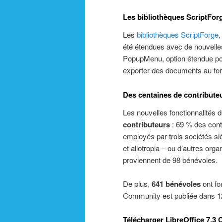
Les bibliothèques ScriptFor
Les
bibliothèques ScriptForge
,
été étendues avec de nouvelles
PopupMenu, option étendue pou
exporter des documents au fo
Des centaines de contribute
Les nouvelles fonctionnalités
contributeurs
: 69 % des cont
employés par trois sociétés si
et allotropia – ou d’autres or
proviennent de 98 bénévoles.
De plus,
641 bénévoles
ont fo
Community est publiée dans 120 
Télécharger LibreOffice 7.3