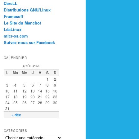
CercLL
Distributions GNU/Linux
Framasoft
Le Site du Manchot
LéaLinux
micr-os.com
Suivez nous sur Facebook
CALENDRIER
AOÛT 2026
L
Ma
Me
J
V
S
D
1
2
3
4
5
6
7
8
9
10
11
12
13
14
15
16
17
18
19
20
21
22
23
24
25
26
27
28
29
30
31
« déc
CATÉGORIES