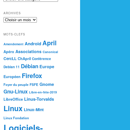
ARCHIVES
MOTS-CLEFS
April
Android
Amendement
Associations
Apéro
Canonical
CercLL
ChApril
Conférence
Débian
Europe
Debian 11
Firefox
Européen
Gnome
Foyer du peuple
FSFE
Gnu-Linux
Libre-en-fête-2019
Linus-Torvalds
LibreOffice
Linux
Linux-Mint
Linux Fondation
Logiciels-