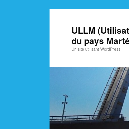
Skip
Skip
to
to
primary
secondary
ULLM (Utilisa
content
content
du pays Marté
Un site utilisant WordPress