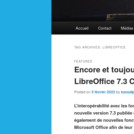
Main
Accueil
Contact
Médias
menu
TAG ARCHIVES:
LIBREOFFICE
FEATURED
Encore et toujou
LibreOffice 7.3
Posted on
3 février 2022
by
tuxouli
L’interopérabilité avec les f
nouvelle version 7.3 publiée
également de nouvelles fonct
Microsoft Office afin de leur 