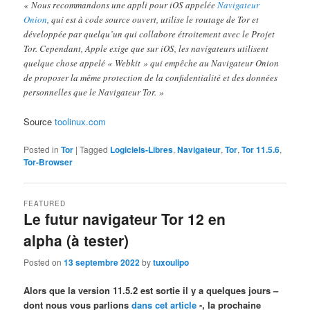
« Nous recommandons une appli pour iOS appelée
Navigateur
Onion
, qui est à code source ouvert, utilise le routage de Tor et
développée par quelqu’un qui collabore étroitement avec le Projet
Tor. Cependant, Apple exige que sur iOS, les navigateurs utilisent
quelque chose appelé « Webkit » qui empêche au Navigateur Onion
de proposer la même protection de la confidentialité et des données
personnelles que le Navigateur Tor. »
Source
toolinux.com
Posted in
Tor
|
Tagged
Logiciels-Libres
,
Navigateur
,
Tor
,
Tor 11.5.6
,
Tor-Browser
FEATURED
Le futur navigateur Tor 12 en
alpha (à tester)
Posted on
13 septembre 2022
by
tuxoulipo
Alors que la version 11.5.2 est sortie il y a quelques jours –
dont nous vous parlions
dans cet article
-, la prochaine