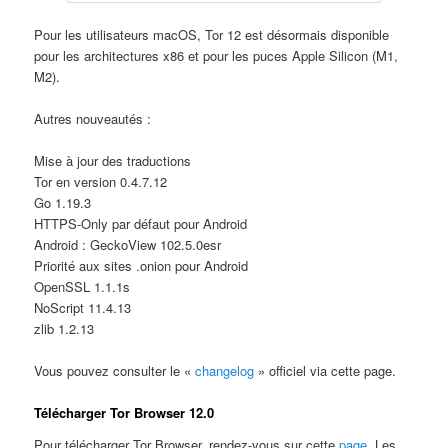
Pour les utilisateurs macOS, Tor 12 est désormais disponible
pour les architectures x86 et pour les puces Apple Silicon (M1,
M2).
Autres nouveautés :
Mise à jour des traductions
Tor en version 0.4.7.12
Go 1.19.3
HTTPS-Only par défaut pour Android
Android : GeckoView 102.5.0esr
Priorité aux sites .onion pour Android
OpenSSL 1.1.1s
NoScript 11.4.13
zlib 1.2.13
Vous pouvez consulter le «
changelog
» officiel via cette page.
Télécharger Tor Browser 12.0
Pour télécharger Tor Browser, rendez-vous sur cette
page
. Les