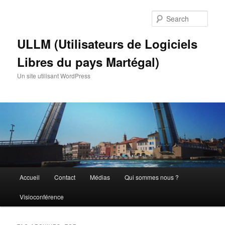
Skip
Skip
to
to
Sear
primary
secondary
content
content
ULLM (Utilisateurs de Logiciels
Libres du pays Martégal)
Un site utilisant WordPress
Main
Accueil
Contact
Médias
Qui sommes nous ?
menu
Visioconférence