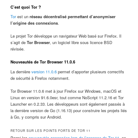
C’est quoi Tor ?
Tor
est un
réseau décentralisé permettant d’anonymiser
l’origine des connexions
.
Le projet Tor développe un navigateur Web basé sur Firefox. Il
s’agit de
Tor Browser
, un logiciel libre sous licence BSD
révisée.
Nouveautés de Tor Browser 11.0.6
La dernière
version 11.0.6
permet d’apporter plusieurs correctifs
de sécurité à Firefox notamment.
Tor Browser 11.0.6 met à jour Firefox sur Windows, macOS et
Linux en version 91.6.0esr, tout comme NoScript 11.2.16 et Tor
Launcher en 0.2.33. Les développeurs sont également passés à
la dernière version de Go (1.16.13) pour construire les projets liés
à Go, y compris sur Android.
RETOUR SUR LES POINTS FORTS DE TOR 11
Parmi les
nouveautés annoncées lors de l’annonce de Tor 11
, on