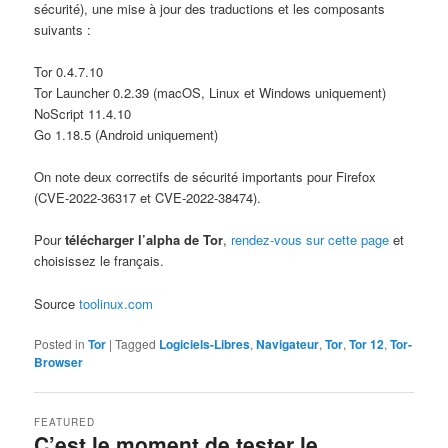
sécurité), une mise à jour des traductions et les composants
suivants :
Tor 0.4.7.10
Tor Launcher 0.2.39 (macOS, Linux et Windows uniquement)
NoScript 11.4.10
Go 1.18.5 (Android uniquement)
On note deux correctifs de sécurité importants pour Firefox
(CVE-2022-36317 et CVE-2022-38474).
Pour
télécharger l’alpha de Tor
,
rendez-vous sur cette page
et
choisissez le français.
Source
toolinux.com
Posted in
Tor
|
Tagged
Logiciels-Libres
,
Navigateur
,
Tor
,
Tor 12
,
Tor-
Browser
FEATURED
C’est le moment de tester le