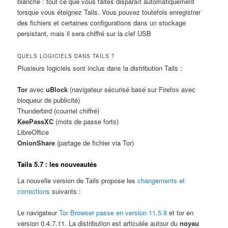
blanche : tout ce que vous faites disparaît automatiquement
lorsque vous éteignez Tails. Vous pouvez toutefois enregistrer
des fichiers et certaines configurations dans un stockage
persistant, mais il sera chiffré sur la clef USB
QUELS LOGICIELS DANS TAILS ?
Plusieurs logiciels sont inclus dans la distribution Tails :
Tor
avec
uBlock
(navigateur sécurisé basé sur Firefox avec
bloqueur de publicité)
Thunderbird (courriel chiffré)
KeePassXC
(mots de passe forts)
LibreOffice
OnionShare
(partage de fichier via Tor)
Tails 5.7 : les nouveautés
La nouvelle version de Tails propose les
changements et
corrections
suivants :
Le navigateur
Tor Browser passe en version 11.5.8
et tor en
version 0.4.7.11. La distribution est articulée autour du
noyau