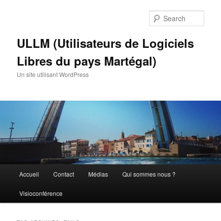
Skip
Skip
to
to
Sear
primary
secondary
content
content
ULLM (Utilisateurs de Logiciels
Libres du pays Martégal)
Un site utilisant WordPress
Main
Accueil
Contact
Médias
Qui sommes nous ?
menu
Visioconférence