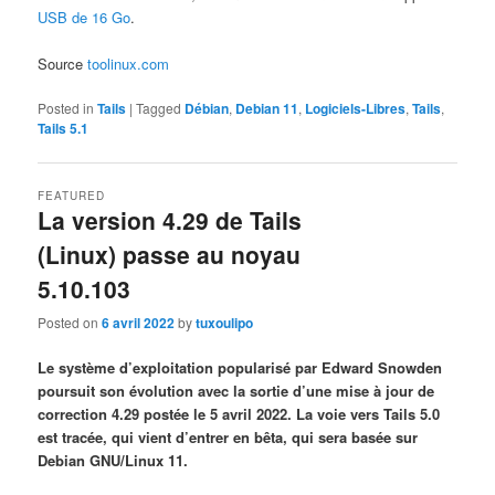
USB de 16 Go
.
Source
toolinux.com
Posted in
Tails
|
Tagged
Débian
,
Debian 11
,
Logiciels-Libres
,
Tails
,
Tails 5.1
FEATURED
La version 4.29 de Tails
(Linux) passe au noyau
5.10.103
Posted on
6 avril 2022
by
tuxoulipo
Le système d’exploitation popularisé par Edward Snowden
poursuit son évolution avec la sortie d’une mise à jour de
correction 4.29 postée le 5 avril 2022. La voie vers Tails 5.0
est tracée, qui vient d’entrer en bêta, qui sera basée sur
Debian GNU/Linux 11.