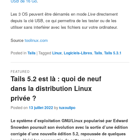
USB de 16 Go
.
Les 3 OS peuvent être démarrés en mode
Live
directement
depuis la clé USB, ce qui permettra de les tester ou de les
utiliser sans interférer avec les fichiers sur votre ordinateur.
Source
toolinux.com
Posted in
Tails
|
Tagged
Linux
,
Logiciels-Libres
,
Tails
,
Tails 5.3.1
FEATURED
Tails 5.2 est là : quoi de neuf
dans la distribution Linux
privée ?
Posted on
13 juillet 2022
by
tuxoulipo
Le système d’exploitation GNU/Linux popularisé par Edward
Snowden poursuit son évolution avec la sortie d’une édition
corrigée d’une nouvelle édition 5.2, repoussée de quelques