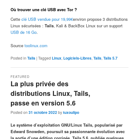
Où trouver une clé USB avec Tor ?
Cette
clé USB vendue pour 19,99€
environ propose 3 distributions
Linux sécurisées :
Tails
, Kali & BackBox Linux sur un support
USB de 16 Go
.
Source
toolinux.com
Posted in
Tails
|
Tagged
Linux
,
Logiciels-Libres
,
Tails
,
Tails 5.7
FEATURED
La plus privée des
distributions Linux, Tails,
passe en version 5.6
Posted on
31 octobre 2022
by
tuxoulipo
Le système d’exploitation GNU/Linux Tails, popularisé par
Edward Snowden, poursuit sa passionnante évolution avec
la sortie d’une édition corrigée, Tails 5.6, publiée quelques