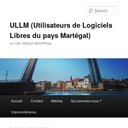
Skip
Skip
to
to
Sear
primary
secondary
content
content
ULLM (Utilisateurs de Logiciels
Libres du pays Martégal)
Un site utilisant WordPress
Main
Accueil
Contact
Médias
Qui sommes nous ?
menu
Visioconférence