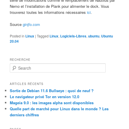
série de modifications comme le remplacement de Nautilus par
Nemo et l’installation de Plank pour alimenter le dock. Vous
trouverez toutes les informations nécessaires
ici
.
Source
ginjfo.com
Posted in
Linux
|
Tagged
Linux
,
Logiciels-Libres
,
ubuntu
,
Ubuntu
20.04
RECHERCHE
S
e
a
r
ARTICLES RÉCENTS
c
Sortie de Debian 11.6 Bullseye : quoi de neuf ?
h
Le navigateur privé Tor en version 12.0
Mageia 9.0 : les images alpha sont disponibles
Quelle part de marché pour Linux dans le monde ? Les
derniers chiffres