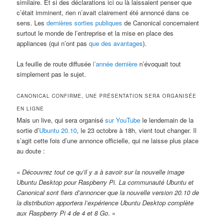
similaire. Et si des déclarations ici ou là laissaient penser que
c’était imminent, rien n’avait clairement été annoncé dans ce
sens. Les
dernières sorties publiques
de Canonical concernaient
surtout le monde de l’entreprise et la mise en place des
appliances (qui n’ont pas
que des avantages
).
La feuille de route diffusée
l’année dernière
n’évoquait tout
simplement pas le sujet.
CANONICAL CONFIRME, UNE PRÉSENTATION SERA ORGANISÉE
EN LIGNE
Mais un live, qui sera organisé
sur YouTube
le lendemain de la
sortie d’
Ubuntu 20.10
, le 23 octobre à 18h, vient tout changer. Il
s’agit cette fois d’une annonce officielle, qui ne laisse plus place
au doute :
«
Découvrez tout ce qu’il y a à savoir sur la nouvelle image
Ubuntu Desktop pour Raspberry Pi. La communauté Ubuntu et
Canonical sont fiers d’annoncer que la nouvelle version 20.10 de
la distribution apportera l’expérience Ubuntu Desktop complète
aux Raspberry Pi 4 de 4 et 8 Go
. »