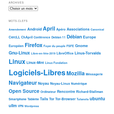
ARCHIVES
MOTS-CLEFS
April
Android
Associations
Apéro
Amendement
Canonical
Débian
Europe
CercLL
ChApril
Conférence
Debian 11
Firefox
Gnome
Européen
Foyer du peuple
FSFE
Gnu-Linux
Linus-Torvalds
LibreOffice
Libre-en-fête-2019
Linux
Linux-Mint
Linux Fondation
Logiciels-Libres
Mozilla
Méssagerie
Navigateur
Noyau
Noyau-Linux
Numérique
Open Source
Rencontre
Richard-Stallman
Ordinateur
ubuntu
Tails
Tor
Tor-Browser
Smartphone
Tablette
Tutanota
ullm
VPN
Wordpress