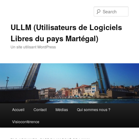
Skip
Skip
to
to
Sear
primary
secondary
content
content
ULLM (Utilisateurs de Logiciels
Libres du pays Martégal)
Un site utilisant WordPress
Main
Accueil
Contact
Médias
Qui sommes nous ?
menu
Visioconférence