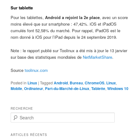
Sur tablette
Pour les tablettes,
Android a rejoint la 2e place
, avec un score
moins élevé que sur smartphone : 47,42%. iOS et iPadOS
cumulés font 52,58% du marché. Pour rappel, iPadOS est le
nom donné à iOS pour l’iPad depuis le 24 septembre 2019.
Note : le rapport publié sur Toolinux a été mis à jour le 13 janvier
sur base des statistiques mondiales de
NetMarketShare
.
Source
toolinux.com
Posted in
Linux
|
Tagged
Android
,
Bureau
,
ChromeOS
,
Linux
,
Mobile
,
Ordinateur
,
Part-du-Marché-de-Linux
,
Tablette
,
Windows 10
RECHERCHE
S
e
a
r
ARTICLES RÉCENTS
c