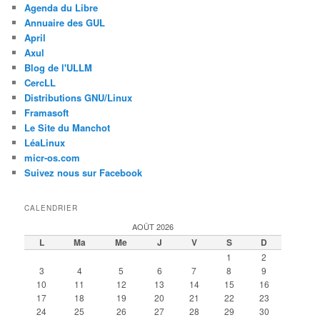
Agenda du Libre
Annuaire des GUL
April
Axul
Blog de l'ULLM
CercLL
Distributions GNU/Linux
Framasoft
Le Site du Manchot
LéaLinux
micr-os.com
Suivez nous sur Facebook
CALENDRIER
AOÛT 2026
L
Ma
Me
J
V
S
D
1
2
3
4
5
6
7
8
9
10
11
12
13
14
15
16
17
18
19
20
21
22
23
24
25
26
27
28
29
30