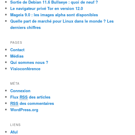
Sortie de Debian 11.6 Bullseye : quoi de neuf ?
h
Le navigateur privé Tor en version 12.0
Mageia 9.0 : les images alpha sont disponibles
Quelle part de marché pour Linux dans le monde ? Les
derniers chiffres
PAGES
Contact
Médias
Qui sommes nous ?
Visioconférence
MÉTA
Connexion
Flux
RSS
des articles
RSS
des commentaires
WordPress.org
LIENS
Aful