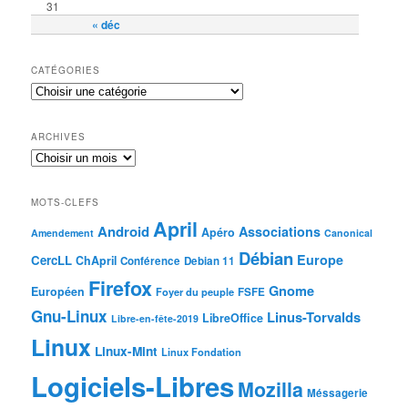
31
« déc
CATÉGORIES
ARCHIVES
MOTS-CLEFS
April
Android
Associations
Apéro
Amendement
Canonical
Débian
Europe
CercLL
ChApril
Conférence
Debian 11
Firefox
Gnome
Européen
Foyer du peuple
FSFE
Gnu-Linux
Linus-Torvalds
LibreOffice
Libre-en-fête-2019
Linux
Linux-Mint
Linux Fondation
Logiciels-Libres
Mozilla
Méssagerie