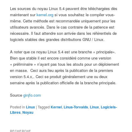
Les sources du noyau Linux 5.4 peuvent être téléchargées dès
maintenant sur
kernel.org
si vous souhaitez le compiler vous-
même. Cette méthode est recommandée uniquement pour les
utilisateurs avancés. Dans le cas contraire de la patience est
nécessaire. Il faut attendre son arrivée dans les référentiels de
logiciels stables des grandes distributions GNU / Linux.
A noter que ce noyau Linux 5.4 est une branche « principale».
Bien que stable il est encore considéré comme une version
« préliminaire » n’ayant pas tous les atouts pour un déploiement
en masse. Ceci aura lieu après la publication de la premiers
version 5.4.x,. Ceci se produit généralement une ou deux
semaine après la publication officielle de la branche principale.
Source
ginjfo.com
Posted in
Linux
|
Tagged
Kernel
,
Linus-Torvalds
,
Linux
,
Logiciels-
Libres
,
Noyau
RECHERCHE