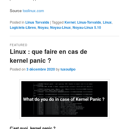
Source
toolinux.com
Posted in
Linus Torvalds
|
Tagged
Kernel
,
Linus-Torvalds
,
Linux
,
Logiciels-Libres
,
Noyau
,
Noyau-Linux
,
Noyau-Linux 5.10
FEATURED
Linux : que faire en cas de
kernel panic ?
Posted on
3 décembre 2020
by
tuxoulipo
C’est quoi, kernel panic ?