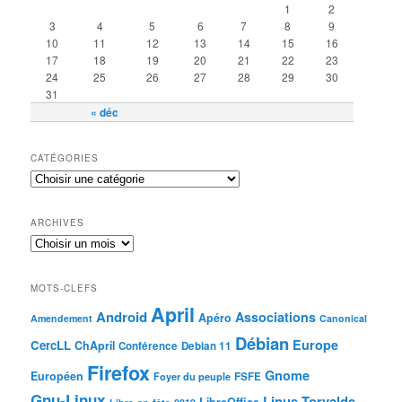
1
2
3
4
5
6
7
8
9
10
11
12
13
14
15
16
17
18
19
20
21
22
23
24
25
26
27
28
29
30
31
« déc
CATÉGORIES
ARCHIVES
MOTS-CLEFS
April
Android
Associations
Apéro
Amendement
Canonical
Débian
Europe
CercLL
ChApril
Conférence
Debian 11
Firefox
Gnome
Européen
Foyer du peuple
FSFE
Gnu-Linux
Linus-Torvalds
LibreOffice