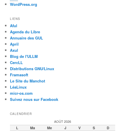
WordPress.org
LIENS
Aful
Agenda du Libre
Annuaire des GUL
April
Axul
Blog de l'ULLM
CercLL
Distributions GNU/Linux
Framasoft
Le Site du Manchot
LéaLinux
micr-os.com
Suivez nous sur Facebook
CALENDRIER
AOÛT 2026
L
Ma
Me
J
V
S
D