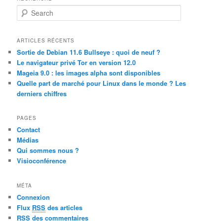
S
e
a
r
ARTICLES RÉCENTS
c
Sortie de Debian 11.6 Bullseye : quoi de neuf ?
h
Le navigateur privé Tor en version 12.0
Mageia 9.0 : les images alpha sont disponibles
Quelle part de marché pour Linux dans le monde ? Les
derniers chiffres
PAGES
Contact
Médias
Qui sommes nous ?
Visioconférence
MÉTA
Connexion
Flux
RSS
des articles
RSS
des commentaires