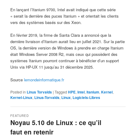
En lançant l’Itanium 9700, Intel avait indiqué que cette série
« serait la dernière des puces Itanium » et orientait les clients
vers des systèmes basés sur des Xeon.
En février 2019, la firme de Santa Clara a annoncé que la
dernière livraison d’Itanium aurait lieu en juillet 2021. Sur la partie
OS, la dernière version de Windows à prendre en charge Itanium
était Windows Server 2008 R2, mais ceux qui possèdent des
systèmes Itanium pourront continuer à bénéficier d’un support
Unix via HP-UX 11 jusqu’au 31 décembre 2025.
Source
lemondeinformatique.fr
Posted in
Linus Torvalds
|
Tagged
HPE
,
Intel
,
Itanium
,
Kernel
,
Kernel-Linux
,
Linus-Torvalds
,
Linux
,
Logiciels-Libres
FEATURED
Noyau 5.10 de Linux : ce qu’il
faut en retenir