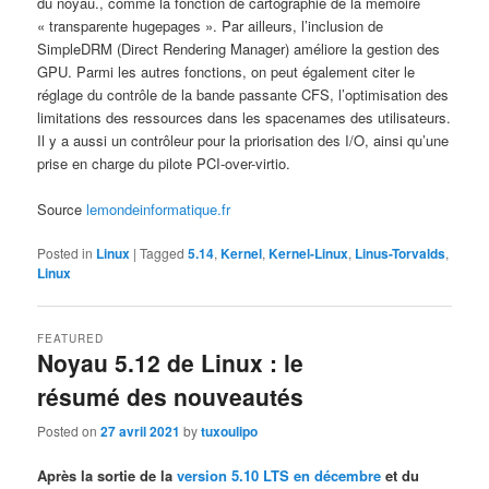
du noyau., comme la fonction de cartographie de la mémoire
« transparente hugepages ». Par ailleurs, l’inclusion de
SimpleDRM (Direct Rendering Manager) améliore la gestion des
GPU. Parmi les autres fonctions, on peut également citer le
réglage du contrôle de la bande passante CFS, l’optimisation des
limitations des ressources dans les spacenames des utilisateurs.
Il y a aussi un contrôleur pour la priorisation des I/O, ainsi qu’une
prise en charge du pilote PCI-over-virtio.
Source
lemondeinformatique.fr
Posted in
Linux
|
Tagged
5.14
,
Kernel
,
Kernel-Linux
,
Linus-Torvalds
,
Linux
FEATURED
Noyau 5.12 de Linux : le
résumé des nouveautés
Posted on
27 avril 2021
by
tuxoulipo
Après la sortie de la
version 5.10 LTS en décembre
et du