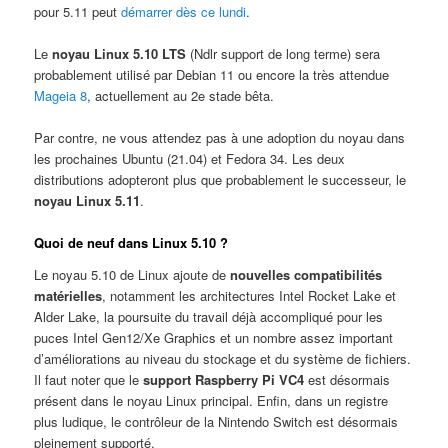
pour 5.11 peut
démarrer dès ce lundi
.
Le
noyau Linux 5.10 LTS
(Ndlr support de long terme) sera
probablement utilisé par Debian 11 ou encore la très attendue
Mageia 8
, actuellement au 2e stade bêta.
Par contre, ne vous attendez pas à une adoption du noyau dans
les prochaines Ubuntu (21.04) et Fedora 34. Les deux
distributions adopteront plus que probablement le successeur, le
noyau Linux 5.11
.
Quoi de neuf dans Linux 5.10 ?
Le noyau 5.10 de Linux ajoute de
nouvelles compatibilités
matérielles
, notamment les architectures Intel Rocket Lake et
Alder Lake, la poursuite du travail déjà accompliqué pour les
puces Intel Gen12/Xe Graphics et un nombre assez important
d’améliorations au niveau du stockage et du système de fichiers.
Il faut noter que le
support Raspberry Pi VC4
est désormais
présent dans le noyau Linux principal. Enfin, dans un registre
plus ludique, le contrôleur de la Nintendo Switch est désormais
pleinement supporté.