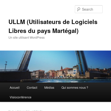
Skip
Skip
to
to
Sear
primary
secondary
content
content
ULLM (Utilisateurs de Logiciels
Libres du pays Martégal)
Un site utilisant WordPress
Main
Accueil
Contact
Médias
Qui sommes nous ?
menu
Visioconférence