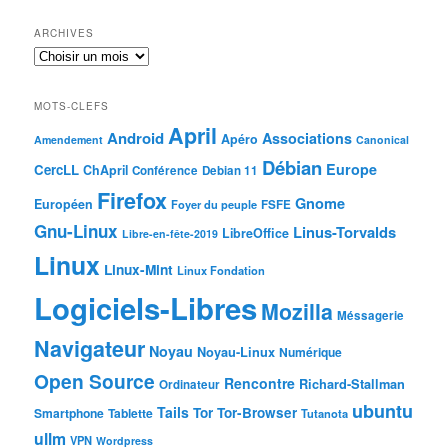
ARCHIVES
MOTS-CLEFS
April
Android
Associations
Apéro
Amendement
Canonical
Débian
Europe
CercLL
ChApril
Conférence
Debian 11
Firefox
Gnome
Européen
Foyer du peuple
FSFE
Gnu-Linux
Linus-Torvalds
LibreOffice
Libre-en-fête-2019
Linux
Linux-Mint
Linux Fondation
Logiciels-Libres
Mozilla
Méssagerie
Navigateur
Noyau
Noyau-Linux
Numérique
Open Source
Rencontre
Richard-Stallman
Ordinateur
ubuntu
Tails
Tor
Tor-Browser
Smartphone
Tablette
Tutanota
ullm
VPN
Wordpress