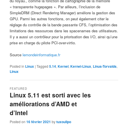
du noyau., comme la fonction de cartographie de la mémoire
« transparente hugepages ». Par ailleurs, l’inclusion de
SimpleDRM (Direct Rendering Manager) améliore la gestion des
GPU. Parmi les autres fonctions, on peut également citer le
réglage du contrôle de la bande passante CFS, l’optimisation des
limitations des ressources dans les spacenames des utilisateurs.
Il y a aussi un contrôleur pour la priorisation des I/O, ainsi qu’une
prise en charge du pilote PCI-over-virtio.
Source
lemondeinformatique.fr
Posted in
Linux
|
Tagged
5.14
,
Kernel
,
Kernel-Linux
,
Linus-Torvalds
,
Linux
FEATURED
Linux 5.11 est sorti avec les
améliorations d’AMD et
d’Intel
Posted on
16 février 2021
by
tuxoulipo