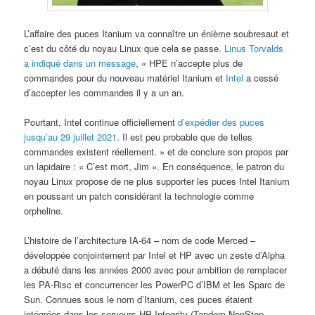
L’affaire des puces Itanium va connaître un énième soubresaut et
c’est du côté du noyau Linux que cela se passe.
Linus Torvalds
a indiqué dans un message
, « HPE n’accepte plus de
commandes pour du nouveau matériel Itanium et
Intel
a cessé
d’accepter les commandes il y a un an.
Pourtant, Intel continue officiellement
d’expédier des puces
jusqu’au 29 juillet 2021
. Il est peu probable que de telles
commandes existent réellement. » et de conclure son propos par
un lapidaire : « C’est mort, Jim ». En conséquence, le patron du
noyau Linux propose de ne plus supporter les puces Intel Itanium
en poussant un patch considérant la technologie comme
orpheline.
L’histoire de l’architecture IA-64 – nom de code Merced –
développée conjointement par Intel et HP avec un zeste d’Alpha
a débuté dans les années 2000 avec pour ambition de remplacer
les PA-Risc et concurrencer les PowerPC d’IBM et les Sparc de
Sun. Connues sous le nom d’Itanium, ces puces étaient
intégrées dans les serveurs HP Integrity (Tandem NonStop