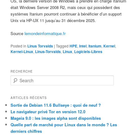
OS, la dernière version de Windows à prendre en charge Itanium
était Windows Server 2008 R2, mais ceux qui possèdent des
systèmes Itanium pourront continuer à bénéficier d’un support
Unix via HP-UX 11 jusqu’au 31 décembre 2025.
Source
lemondeinformatique.fr
Posted in
Linus Torvalds
|
Tagged
HPE
,
Intel
,
Itanium
,
Kernel
,
Kernel-Linux
,
Linus-Torvalds
,
Linux
,
Logiciels-Libres
RECHERCHE
S
e
a
r
ARTICLES RÉCENTS
c
Sortie de Debian 11.6 Bullseye : quoi de neuf ?
h
Le navigateur privé Tor en version 12.0
Mageia 9.0 : les images alpha sont disponibles
Quelle part de marché pour Linux dans le monde ? Les
derniers chiffres