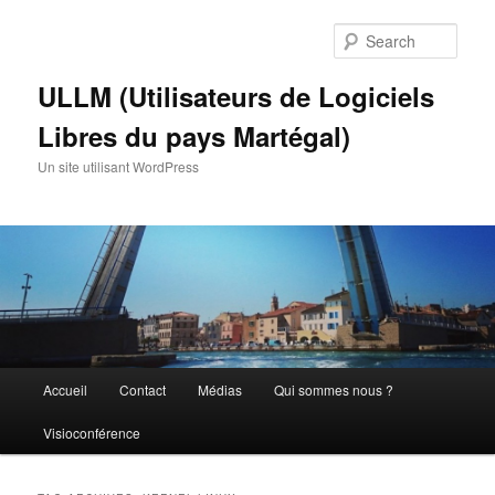
Skip
Skip
to
to
Sear
primary
secondary
content
content
ULLM (Utilisateurs de Logiciels
Libres du pays Martégal)
Un site utilisant WordPress
Main
Accueil
Contact
Médias
Qui sommes nous ?
menu
Visioconférence