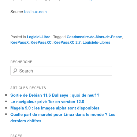
Source
toolinux.com
Posted in
Logiciel-Libre
|
Tagged
Gestionnaire-de-Mots-de-Passe
,
KeePassX
,
KeePassXC
,
KeePassXC 2.7
,
Logiciels-Libres
RECHERCHE
S
e
a
r
ARTICLES RÉCENTS
c
Sortie de Debian 11.6 Bullseye : quoi de neuf ?
h
Le navigateur privé Tor en version 12.0
Mageia 9.0 : les images alpha sont disponibles
Quelle part de marché pour Linux dans le monde ? Les
derniers chiffres
PAGES