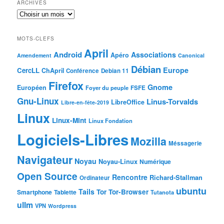
ARCHIVES
MOTS-CLEFS
April
Android
Associations
Apéro
Amendement
Canonical
Débian
Europe
CercLL
ChApril
Conférence
Debian 11
Firefox
Gnome
Européen
Foyer du peuple
FSFE
Gnu-Linux
Linus-Torvalds
LibreOffice
Libre-en-fête-2019
Linux
Linux-Mint
Linux Fondation
Logiciels-Libres
Mozilla
Méssagerie
Navigateur
Noyau
Noyau-Linux
Numérique
Open Source
Rencontre
Richard-Stallman
Ordinateur
ubuntu
Tails
Tor
Tor-Browser
Smartphone
Tablette
Tutanota
ullm
VPN
Wordpress