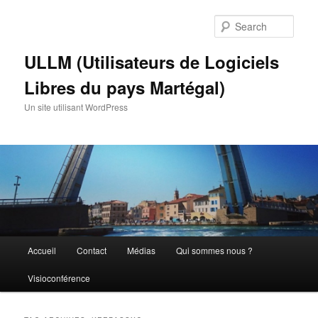
Skip
Skip
to
to
Sear
primary
secondary
content
content
ULLM (Utilisateurs de Logiciels
Libres du pays Martégal)
Un site utilisant WordPress
Main
Accueil
Contact
Médias
Qui sommes nous ?
menu
Visioconférence