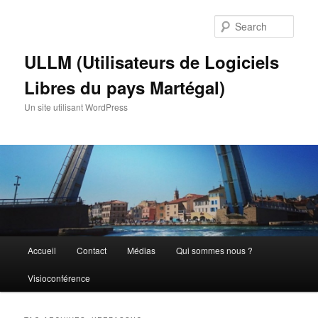
Skip
Skip
to
to
Sear
primary
secondary
content
content
ULLM (Utilisateurs de Logiciels
Libres du pays Martégal)
Un site utilisant WordPress
Main
Accueil
Contact
Médias
Qui sommes nous ?
menu
Visioconférence