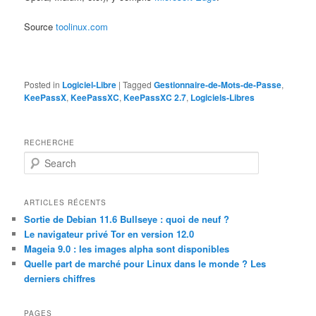
Source
toolinux.com
Posted in
Logiciel-Libre
|
Tagged
Gestionnaire-de-Mots-de-Passe
,
KeePassX
,
KeePassXC
,
KeePassXC 2.7
,
Logiciels-Libres
RECHERCHE
S
e
a
r
ARTICLES RÉCENTS
c
Sortie de Debian 11.6 Bullseye : quoi de neuf ?
h
Le navigateur privé Tor en version 12.0
Mageia 9.0 : les images alpha sont disponibles
Quelle part de marché pour Linux dans le monde ? Les
derniers chiffres
PAGES