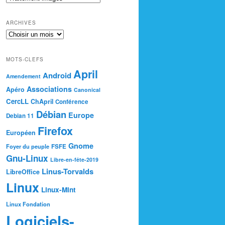
ARCHIVES
MOTS-CLEFS
April
Android
Amendement
Associations
Apéro
Canonical
CercLL
ChApril
Conférence
Débian
Europe
Debian 11
Firefox
Européen
Gnome
Foyer du peuple
FSFE
Gnu-Linux
Libre-en-fête-2019
Linus-Torvalds
LibreOffice
Linux
Linux-Mint
Linux Fondation
Logiciels-