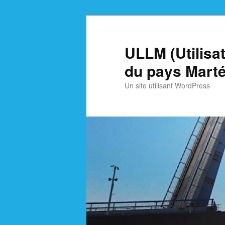
Skip
Skip
to
to
primary
secondary
ULLM (Utilisa
content
content
du pays Marté
Un site utilisant WordPress