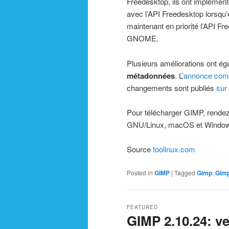
Freedesktop, ils ont implément
avec l’API Freedesktop lorsqu’el
maintenant en priorité l’API F
GNOME.
Plusieurs améliorations ont ég
métadonnées
. L’
annonce com
changements sont publiés
sur
Pour télécharger GIMP, rende
GNU/Linux, macOS et Windo
Source
toolinux.com
Posted in
GIMP
|
Tagged
Gimp
,
Gimp
FEATURED
GIMP 2.10.24: v