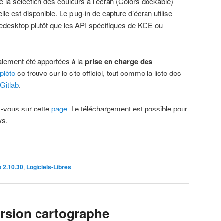
é la sélection des couleurs à l’écran (Colors dockable)
le est disponible. Le plug-in de capture d’écran utilise
reedesktop plutôt que les API spécifiques de KDE ou
alement été apportées à la
prise en charge des
plète
se trouve sur le site officiel, tout comme la liste des
 Gitlab
.
z-vous sur cette
page
. Le téléchargement est possible pour
ws.
 2.10.30
,
Logiciels-Libres
ersion cartographe