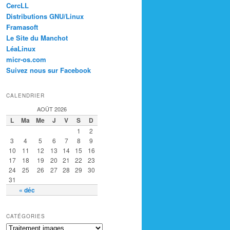
CercLL
Distributions GNU/Linux
Framasoft
Le Site du Manchot
LéaLinux
micr-os.com
Suivez nous sur Facebook
CALENDRIER
AOÛT 2026
L
Ma
Me
J
V
S
D
1
2
3
4
5
6
7
8
9
10
11
12
13
14
15
16
17
18
19
20
21
22
23
24
25
26
27
28
29
30
31
« déc
CATÉGORIES