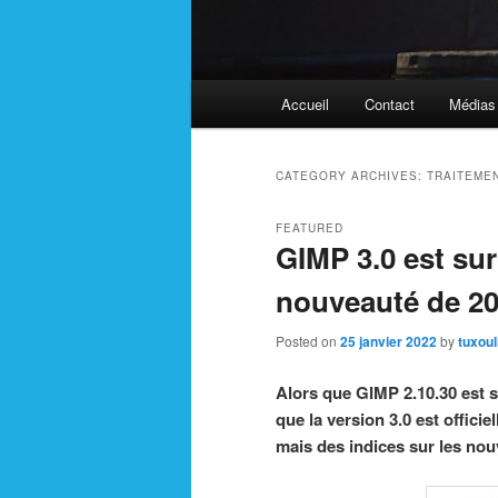
Main
Accueil
Contact
Médias
menu
CATEGORY ARCHIVES:
TRAITEME
FEATURED
GIMP 3.0 est sur
nouveauté de 20
Posted on
25 janvier 2022
by
tuxoul
Alors que GIMP 2.10.30 est s
que la version 3.0 est officie
mais des indices sur les nou