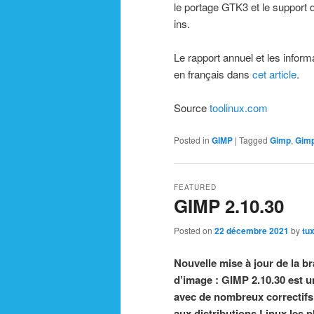
le portage GTK3 et le support d
ins.
Le rapport annuel et les infor
en français dans
cet article
.
Source
toolinux.com
Posted in
GIMP
|
Tagged
Gimp
,
Gimp
FEATURED
GIMP 2.10.30
Posted on
22 décembre 2021
by
tu
Nouvelle mise à jour de la br
d’image : GIMP 2.10.30 est u
avec de nombreux correctifs 
aux distributions Linux les p