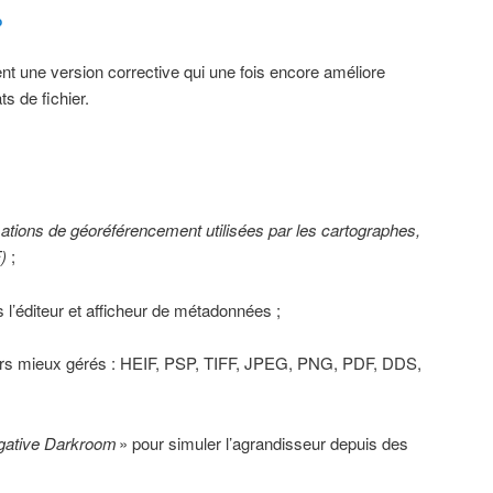
o
t une version corrective qui une fois encore améliore
s de fichier.
mations de géoréférencement utilisées par les cartographes,
)
;
l’éditeur et afficheur de métadonnées ;
ers mieux gérés : HEIF, PSP, TIFF, JPEG, PNG, PDF, DDS,
gative Darkroom
» pour simuler l’agrandisseur depuis des