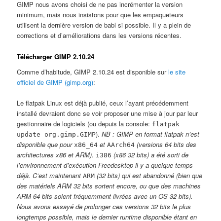
GIMP nous avons choisi de ne pas incrémenter la version
minimum, mais nous insistons pour que les empaqueteurs
utilisent la dernière version de babl si possible. Il y a plein de
corrections et d’améliorations dans les versions récentes.
Télécharger GIMP 2.10.24
Comme d’habitude, GIMP 2.10.24 est disponible sur
le site
officiel de GIMP (gimp.org)
:
Le flatpak Linux est déjà publié, ceux l’ayant précédemment
installé devraient donc se voir proposer une mise à jour par leur
gestionnaire de logiciels (ou depuis la console:
flatpak
).
NB : GIMP en format flatpak n’est
update org.gimp.GIMP
disponible que pour
et
(versions 64 bits des
x86_64
AArch64
architectures x86 et ARM).
(x86 32 bits) a été sorti de
i386
l’environnement d’exécution Freedesktop il y a quelque temps
déjà. C’est maintenant
(32 bits) qui est abandonné (bien que
ARM
des matériels ARM 32 bits sortent encore, ou que des machines
ARM 64 bits soient fréquemment livrées avec un OS 32 bits).
Nous avons essayé de prolonger ces versions 32 bits le plus
longtemps possible, mais le dernier runtime disponible étant en