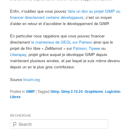
Enfin, n’oubliez que vous pouvez
faire un don au projet GIMP ou
financer directement certains développeurs
, c’est un moyen
d’aider en retour et d’accélérer le développement de GIMP.
En particulier nous rappelons que vous pouvez financer
directement
le mainteneur de GEGL sur Patreon
ainsi que le
projet de film libre «
ZeMarmot
» sur
Patreon
,
Tipeee
ou
Liberapay
, projet grâce auquel je développe GIMP depuis
maintenant plusieurs années, et par lequel je suis même devenu
depuis un an le plus gros contributeur.
Source
linuxfr.org
Posted in
GIMP
|
Tagged
Gimp
,
Gimp 2.10.24
,
Graphisme
,
Logiciels-
Libres
RECHERCHE
S
e