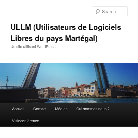
Skip
Skip
to
to
Sear
primary
secondary
content
content
ULLM (Utilisateurs de Logiciels
Libres du pays Martégal)
Un site utilisant WordPress
Main
Accueil
Contact
Médias
Qui sommes nous ?
menu
Visioconférence