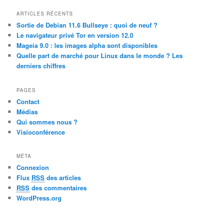
a
r
ARTICLES RÉCENTS
c
Sortie de Debian 11.6 Bullseye : quoi de neuf ?
h
Le navigateur privé Tor en version 12.0
Mageia 9.0 : les images alpha sont disponibles
Quelle part de marché pour Linux dans le monde ? Les
derniers chiffres
PAGES
Contact
Médias
Qui sommes nous ?
Visioconférence
MÉTA
Connexion
Flux
RSS
des articles
RSS
des commentaires
WordPress.org