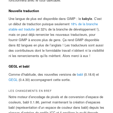
fonctionnera avec le futur darktable.
Nouvelle traduction
Une langue de plus est disponible dans GIMP : le
kabyle
. C’est
un début de traduction puisque seulement
18% de la branche
stable est traduite
(et 32% de la branche de développement !),
mais on peut déjà remercier les nouveaux traducteurs, pour
fournir GIMP à encore plus de gens. Ça rend GIMP disponible
dans 82 langues en plus de l’anglais ! Les traducteurs sont aussi
des contributeurs dont le formidable travail n’obtient ni la visibilité
ni les remerciements qu’ils méritent. Alors merci à eux !
GEGL et babl
Comme d’habitude, des nouvelles versions de
babl
(0.18.6) et
GEGL
(0.4.30) accompagnent cette sortie.
LES CHANGEMENTS EN BREF
Notre moteur d’encodage de pixels et de conversion d’espace de
couleurs, babl 0.1.86, permet maintenant la création d’espaces
babl (représentation d’un espace de couleur dans babl) depuis les
classes d’entrées de profils ICC et il améliore le multi-threads.