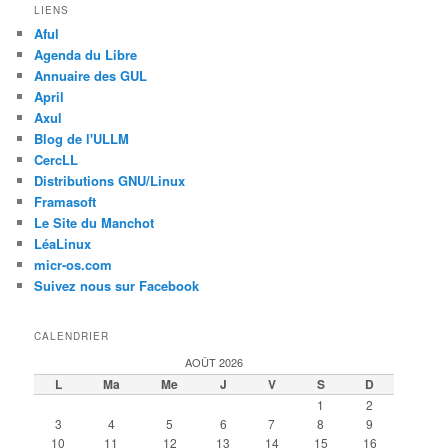
LIENS
Aful
Agenda du Libre
Annuaire des GUL
April
Axul
Blog de l'ULLM
CercLL
Distributions GNU/Linux
Framasoft
Le Site du Manchot
LéaLinux
micr-os.com
Suivez nous sur Facebook
CALENDRIER
AOÛT 2026
L
Ma
Me
J
V
S
D
1
2
3
4
5
6
7
8
9
10
11
12
13
14
15
16