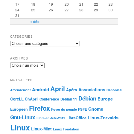
17
18
19
20
21
22
23
24
25
26
27
28
29
30
31
« déc
CATÉGORIES
ARCHIVES
MOTS-CLEFS
April
Android
Associations
Apéro
Amendement
Canonical
Débian
Europe
CercLL
ChApril
Conférence
Debian 11
Firefox
Gnome
Européen
Foyer du peuple
FSFE
Gnu-Linux
Linus-Torvalds
LibreOffice
Libre-en-fête-2019
Linux
Linux-Mint
Linux Fondation