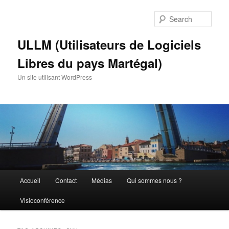
Skip
Skip
to
to
Sear
primary
secondary
content
content
ULLM (Utilisateurs de Logiciels
Libres du pays Martégal)
Un site utilisant WordPress
Main
Accueil
Contact
Médias
Qui sommes nous ?
menu
Visioconférence