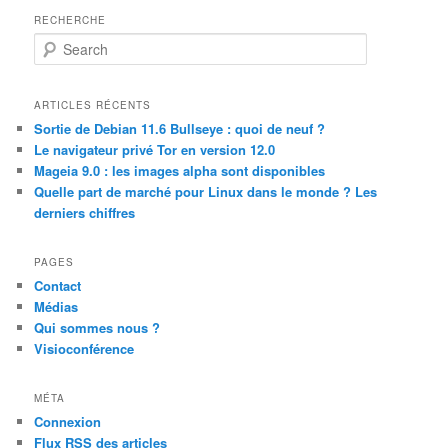
RECHERCHE
S
e
a
r
ARTICLES RÉCENTS
c
Sortie de Debian 11.6 Bullseye : quoi de neuf ?
h
Le navigateur privé Tor en version 12.0
Mageia 9.0 : les images alpha sont disponibles
Quelle part de marché pour Linux dans le monde ? Les
derniers chiffres
PAGES
Contact
Médias
Qui sommes nous ?
Visioconférence
MÉTA
Connexion
Flux
RSS
des articles