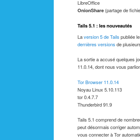
LibreOffice
OnionShare
(partage de fichie
Tails 5.1 : les nouveautés
La
version 5 de Tails
publiée le
dernières versions
de plusieur
La sortie a accusé quelques jo
11.0.14, dont nous vous parli
Tor Browser 11.0.14
Noyau Linux 5.10.113
tor 0.4.7.7
Thunderbird 91.9
Tails 5.1 comprend de nombreus
peut désormais corriger automa
vous connecter à Tor automat