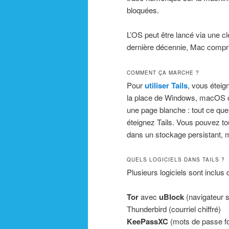
bloquées.
L’OS peut être lancé via une cl
dernière décennie, Mac compri
COMMENT ÇA MARCHE ?
Pour
utiliser Tails
, vous éteig
la place de Windows, macOS 
une page blanche : tout ce que
éteignez Tails. Vous pouvez tou
dans un stockage persistant, ma
QUELS LOGICIELS DANS TAILS ?
Plusieurs logiciels sont inclus d
Tor
avec
uBlock
(navigateur s
Thunderbird (courriel chiffré)
KeePassXC
(mots de passe fo