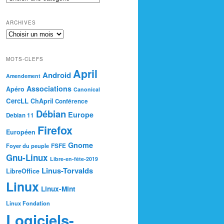
ARCHIVES
MOTS-CLEFS
April
Android
Amendement
Associations
Apéro
Canonical
CercLL
ChApril
Conférence
Débian
Europe
Debian 11
Firefox
Européen
Gnome
Foyer du peuple
FSFE
Gnu-Linux
Libre-en-fête-2019
Linus-Torvalds
LibreOffice
Linux
Linux-Mint
Linux Fondation
Logiciels-