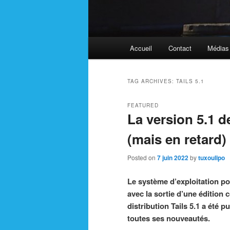
Main
Accueil
Contact
Médias
menu
TAG ARCHIVES:
TAILS 5.1
FEATURED
La version 5.1 de
(mais en retard)
Posted on
7 juin 2022
by
tuxoulipo
Le système d’exploitation p
avec la sortie d’une édition c
distribution Tails 5.1 a été p
toutes ses nouveautés.