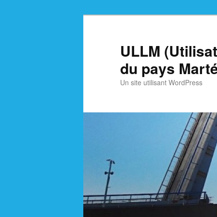
Skip
Skip
to
to
primary
secondary
ULLM (Utilisa
content
content
du pays Marté
Un site utilisant WordPress