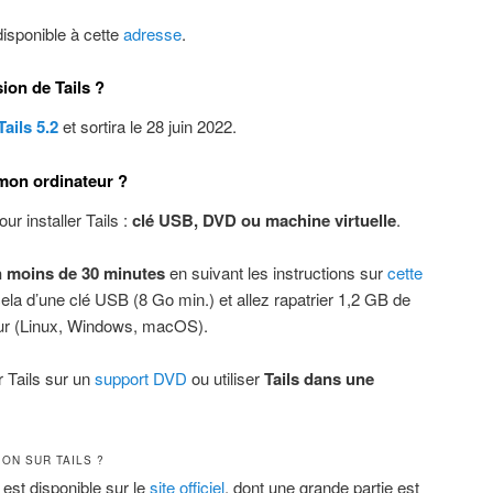
isponible à cette
adresse
.
ion de Tails ?
Tails 5.2
et sortira le 28 juin 2022.
 mon ordinateur ?
ur installer Tails :
clé USB, DVD ou machine virtuelle
.
en moins de 30 minutes
en suivant les instructions sur
cette
ela d’une clé USB (8 Go min.) et allez rapatrier 1,2 GB de
eur (Linux, Windows, macOS).
 Tails sur un
support DVD
ou utiliser
Tails dans une
ON SUR TAILS ?
st disponible sur le
site officiel
, dont une grande partie est