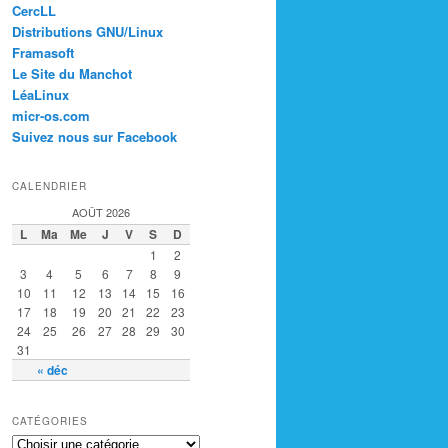
CercLL
Distributions GNU/Linux
Framasoft
Le Site du Manchot
LéaLinux
micr-os.com
Suivez nous sur Facebook
CALENDRIER
AOÛT 2026
L
Ma
Me
J
V
S
D
1
2
3
4
5
6
7
8
9
10
11
12
13
14
15
16
17
18
19
20
21
22
23
24
25
26
27
28
29
30
31
« déc
CATÉGORIES