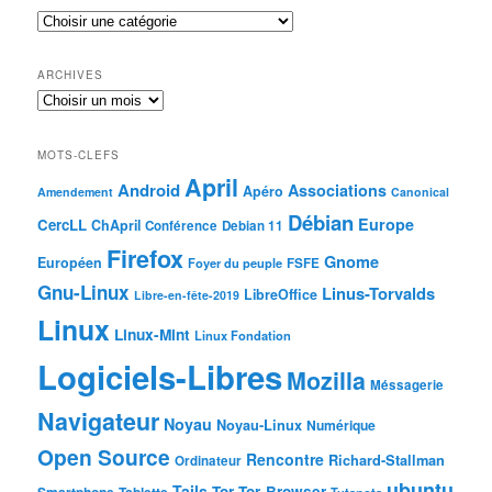
ARCHIVES
MOTS-CLEFS
April
Android
Associations
Apéro
Amendement
Canonical
Débian
Europe
CercLL
ChApril
Conférence
Debian 11
Firefox
Gnome
Européen
Foyer du peuple
FSFE
Gnu-Linux
Linus-Torvalds
LibreOffice
Libre-en-fête-2019
Linux
Linux-Mint
Linux Fondation
Logiciels-Libres
Mozilla
Méssagerie
Navigateur
Noyau
Noyau-Linux
Numérique
Open Source
Rencontre
Richard-Stallman
Ordinateur
ubuntu
Tails
Tor
Tor-Browser
Smartphone
Tablette
Tutanota