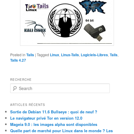
Posted in
Tails
|
Tagged
Linux
,
Linux-Tails
,
Logiciels-Libres
,
Tails
,
Tails 4.27
RECHERCHE
S
e
a
r
ARTICLES RÉCENTS
c
Sortie de Debian 11.6 Bullseye : quoi de neuf ?
h
Le navigateur privé Tor en version 12.0
Mageia 9.0 : les images alpha sont disponibles
Quelle part de marché pour Linux dans le monde ? Les