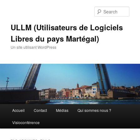
Skip
Skip
to
to
Sear
primary
secondary
content
content
ULLM (Utilisateurs de Logiciels
Libres du pays Martégal)
Un site utilisant WordPress
Main
Accueil
Contact
Médias
Qui sommes nous ?
menu
Visioconférence