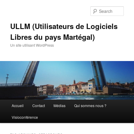
Skip
Skip
to
to
Sear
primary
secondary
content
content
ULLM (Utilisateurs de Logiciels
Libres du pays Martégal)
Un site utilisant WordPress
Main
Accueil
Contact
Médias
Qui sommes nous ?
menu
Visioconférence