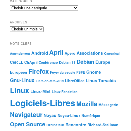
CATÉGORIES
ARCHIVES
MOTS-CLEFS
April
Android
Associations
Apéro
Amendement
Canonical
Débian
Europe
CercLL
ChApril
Conférence
Debian 11
Firefox
Gnome
Européen
Foyer du peuple
FSFE
Gnu-Linux
Linus-Torvalds
LibreOffice
Libre-en-fête-2019
Linux
Linux-Mint
Linux Fondation
Logiciels-Libres
Mozilla
Méssagerie
Navigateur
Noyau
Noyau-Linux
Numérique
Open Source
Rencontre
Richard-Stallman
Ordinateur