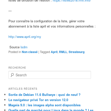
listes de diffusion de l’édition :
https://listes2018.rmll.info/
—
Pour connaître la configuration de la liste, gérer votre
abonnement à la liste april et vos informations personnelles :
http://www.april.org/my
Source
lsdm
Posted in
Non classé
|
Tagged
April
,
RMLL
,
Strasbourg
RECHERCHE
S
e
a
r
ARTICLES RÉCENTS
c
Sortie de Debian 11.6 Bullseye : quoi de neuf ?
h
Le navigateur privé Tor en version 12.0
Mageia 9.0 : les images alpha sont disponibles
Quelle part de marché pour Linux dans le monde ? Les