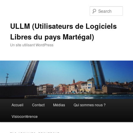
Skip
Skip
to
to
Sear
primary
secondary
content
content
ULLM (Utilisateurs de Logiciels
Libres du pays Martégal)
Un site utilisant WordPress
Main
Accueil
Contact
Médias
Qui sommes nous ?
menu
Visioconférence