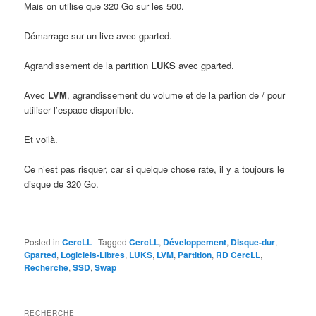
Mais on utilise que 320 Go sur les 500.
Démarrage sur un live avec gparted.
Agrandissement de la partition
LUKS
avec gparted.
Avec
LVM
, agrandissement du volume et de la partion de / pour
utiliser l’espace disponible.
Et voilà.
Ce n’est pas risquer, car si quelque chose rate, il y a toujours le
disque de 320 Go.
Posted in
CercLL
|
Tagged
CercLL
,
Développement
,
Disque-dur
,
Gparted
,
Logiciels-Libres
,
LUKS
,
LVM
,
Partition
,
RD CercLL
,
Recherche
,
SSD
,
Swap
RECHERCHE