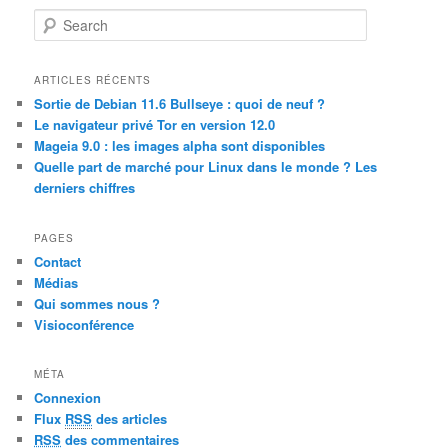
S
e
a
r
ARTICLES RÉCENTS
c
Sortie de Debian 11.6 Bullseye : quoi de neuf ?
h
Le navigateur privé Tor en version 12.0
Mageia 9.0 : les images alpha sont disponibles
Quelle part de marché pour Linux dans le monde ? Les
derniers chiffres
PAGES
Contact
Médias
Qui sommes nous ?
Visioconférence
MÉTA
Connexion
Flux
RSS
des articles
RSS
des commentaires