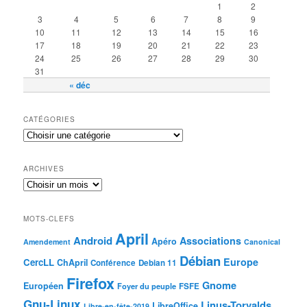
1
2
3
4
5
6
7
8
9
10
11
12
13
14
15
16
17
18
19
20
21
22
23
24
25
26
27
28
29
30
31
« déc
CATÉGORIES
ARCHIVES
MOTS-CLEFS
April
Android
Associations
Apéro
Amendement
Canonical
Débian
Europe
CercLL
ChApril
Conférence
Debian 11
Firefox
Gnome
Européen
Foyer du peuple
FSFE
Gnu-Linux
Linus-Torvalds
LibreOffice
Libre-en-fête-2019