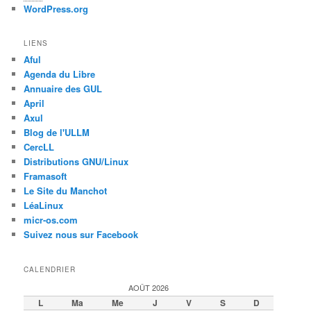
WordPress.org
LIENS
Aful
Agenda du Libre
Annuaire des GUL
April
Axul
Blog de l'ULLM
CercLL
Distributions GNU/Linux
Framasoft
Le Site du Manchot
LéaLinux
micr-os.com
Suivez nous sur Facebook
CALENDRIER
AOÛT 2026
L
Ma
Me
J
V
S
D