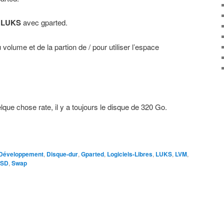
n
LUKS
avec gparted.
volume et de la partion de / pour utiliser l’espace
elque chose rate, il y a toujours le disque de 320 Go.
Développement
,
Disque-dur
,
Gparted
,
Logiciels-Libres
,
LUKS
,
LVM
,
SSD
,
Swap