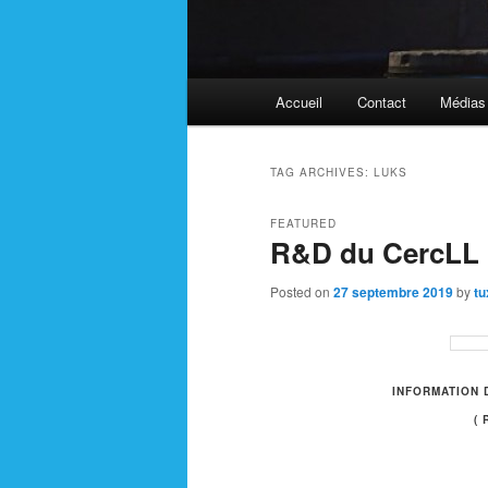
Main
Accueil
Contact
Médias
menu
TAG ARCHIVES:
LUKS
FEATURED
R&D du CercLL
Posted on
27 septembre 2019
by
tu
INFORMATION 
(