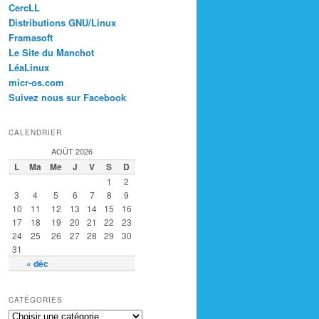
CercLL
Distributions GNU/Linux
Framasoft
Le Site du Manchot
LéaLinux
micr-os.com
Suivez nous sur Facebook
CALENDRIER
AOÛT 2026
L
Ma
Me
J
V
S
D
1
2
3
4
5
6
7
8
9
10
11
12
13
14
15
16
17
18
19
20
21
22
23
24
25
26
27
28
29
30
31
« déc
CATÉGORIES