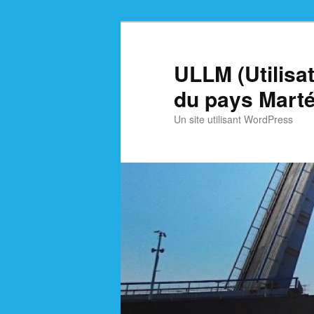
Skip
Skip
to
to
primary
secondary
ULLM (Utilisa
content
content
du pays Marté
Un site utilisant WordPress