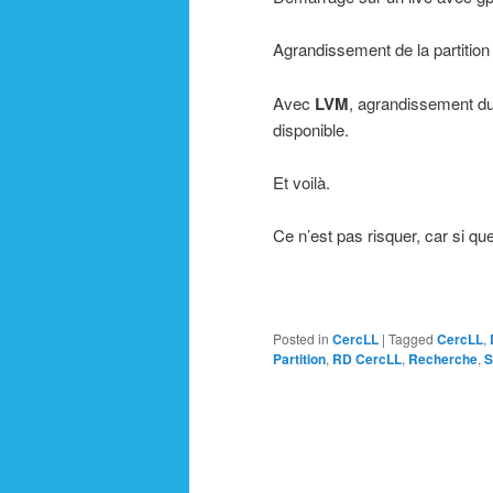
Agrandissement de la partitio
Avec
LVM
, agrandissement du 
disponible.
Et voilà.
Ce n’est pas risquer, car si qu
Posted in
CercLL
|
Tagged
CercLL
,
Partition
,
RD CercLL
,
Recherche
,