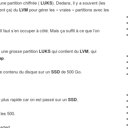
e partition chiffrée (
LUKS
). Dedans, il y a souvent (les
vent ça) du
LVM
pour gérer les « vraies » partitions avec les
Il faut s’en occuper à côté. Mais ça suffit à ce que l’on
une grosse partition
LUKS
qui contient du
LVM
, qui
ap
.
le contenu du disque sur un
SSD
de 500 Go.
 plus rapide car on est passé sur un
SSD
.
 les 500.
arted.