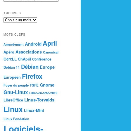
ARCHIVES
MOTS-CLEFS
April
Android
Amendement
Associations
Apéro
Canonical
CercLL
ChApril
Conférence
Débian
Europe
Debian 11
Firefox
Européen
Gnome
Foyer du peuple
FSFE
Gnu-Linux
Libre-en-fête-2019
Linus-Torvalds
LibreOffice
Linux
Linux-Mint
Linux Fondation
Logiciels-