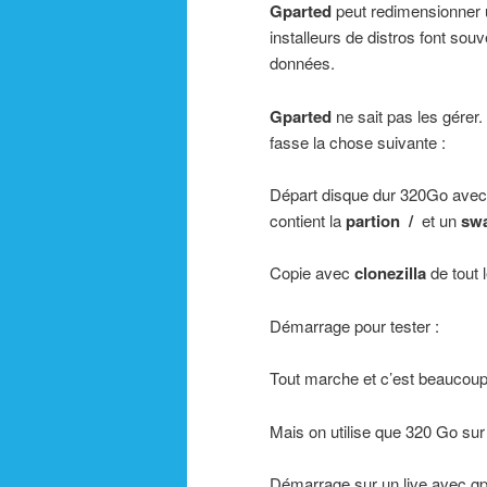
Gparted
peut redimensionner un
installeurs de distros font sou
données.
Gparted
ne sait pas les gérer. 
fasse la chose suivante :
Départ disque dur 320Go avec 
contient la
partion /
et un
sw
Copie avec
clonezilla
de tout 
Démarrage pour tester :
Tout marche et c’est beaucoup
Mais on utilise que 320 Go sur
Démarrage sur un live avec gp