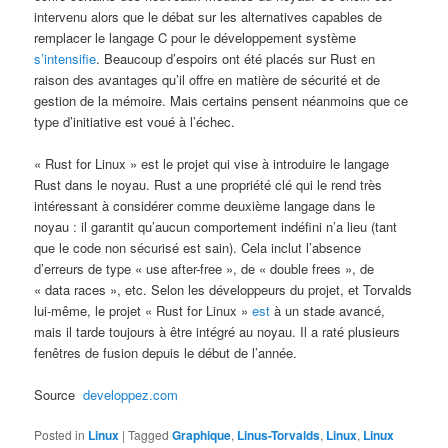
intervenu alors que le débat sur les alternatives capables de
remplacer le langage C pour le développement système
s’intensifie
. Beaucoup d’espoirs ont été placés sur Rust en
raison des avantages qu’il offre en matière de sécurité et de
gestion de la mémoire. Mais certains pensent néanmoins que ce
type d’initiative est voué à l’échec.
« Rust for Linux » est le projet qui vise à introduire le langage
Rust dans le noyau. Rust a une propriété clé qui le rend très
intéressant à considérer comme deuxième langage dans le
noyau : il garantit qu’aucun comportement indéfini n’a lieu (tant
que le code non sécurisé est sain). Cela inclut l’absence
d’erreurs de type « use after-free », de « double frees », de
« data races », etc. Selon les développeurs du projet, et Torvalds
lui-même, le projet « Rust for Linux »
est
à un stade avancé,
mais il tarde toujours à être intégré au noyau. Il a raté plusieurs
fenêtres de fusion depuis le début de l’année.
Source
developpez.com
Posted in
Linux
|
Tagged
Graphique
,
Linus-Torvalds
,
Linux
,
Linux