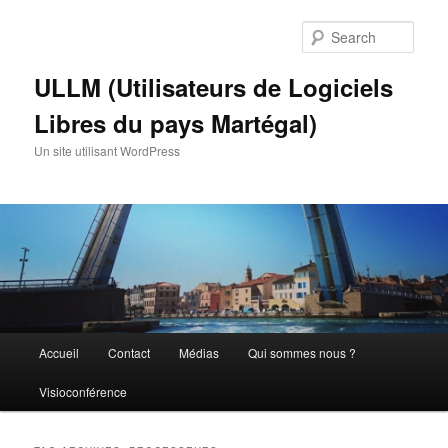
Skip
Skip
to
to
Sear
primary
secondary
content
content
ULLM (Utilisateurs de Logiciels
Libres du pays Martégal)
Un site utilisant WordPress
Main
Accueil
Contact
Médias
Qui sommes nous ?
menu
Visioconférence