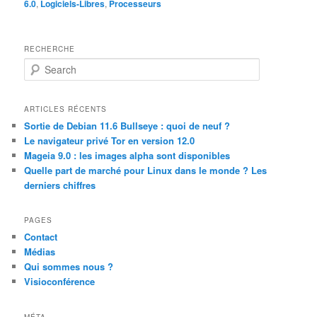
6.0
,
Logiciels-Libres
,
Processeurs
RECHERCHE
S
e
a
r
ARTICLES RÉCENTS
c
Sortie de Debian 11.6 Bullseye : quoi de neuf ?
h
Le navigateur privé Tor en version 12.0
Mageia 9.0 : les images alpha sont disponibles
Quelle part de marché pour Linux dans le monde ? Les
derniers chiffres
PAGES
Contact
Médias
Qui sommes nous ?
Visioconférence
MÉTA