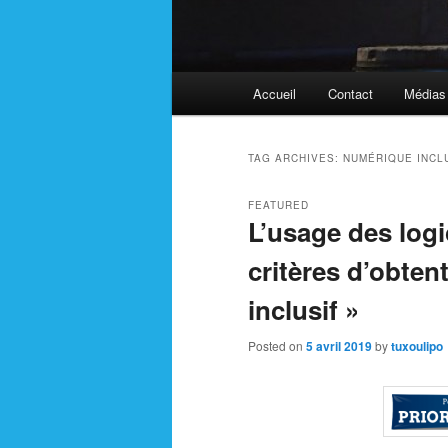
Main
Accueil
Contact
Médias
menu
TAG ARCHIVES:
NUMÉRIQUE INCL
FEATURED
L’usage des logi
critères d’obten
inclusif »
Posted on
5 avril 2019
by
tuxoulipo