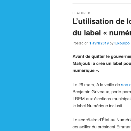
FEATURED
L’utilisation de l
du label « numér
Posted on
1 avril 2019
by
tuxoulipo
Avant de quitter le gouverne
Mahjoubi a créé un label pour
numérique ».
Le 26 mars, à la veille de
son 
Benjamin Griveaux, porte-parol
LREM aux élections municipal
le label Numérique inclusif.
Le secrétaire d’État au Numér
conseiller du président Emman