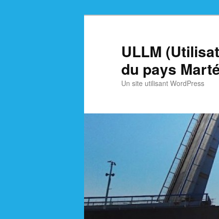
Skip
Skip
to
to
primary
secondary
ULLM (Utilisa
content
content
du pays Marté
Un site utilisant WordPress