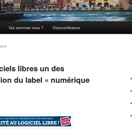
Qui sommes nous ?
Visioconférence
USIF
ciels libres un des
tion du label « numérique