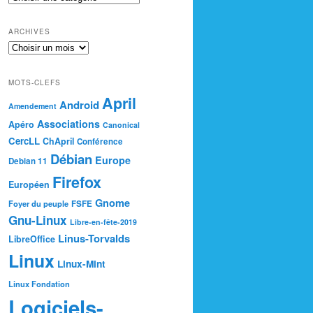
ARCHIVES
MOTS-CLEFS
April
Android
Amendement
Associations
Apéro
Canonical
CercLL
ChApril
Conférence
Débian
Europe
Debian 11
Firefox
Européen
Gnome
Foyer du peuple
FSFE
Gnu-Linux
Libre-en-fête-2019
Linus-Torvalds
LibreOffice
Linux
Linux-Mint
Linux Fondation
Logiciels-