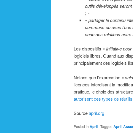
outils développés seront
; »
« partager le contenu int
commons ou avec l’une de
code des relations entre l
Les dispositifs
« Initiative pou
logiciels libres. Quand aux dis
principalement des logiciels lib
Notons que l’expression
« sel
licences interdisant la modific
pratique, le choix des struct
autorisent ces types de réutilis
Source
april.org
Posted in
April
|
Tagged
April
,
Assoc