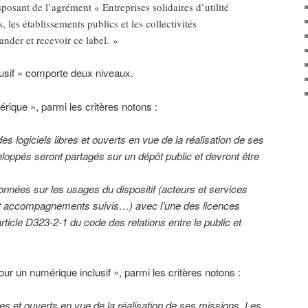
sposant de l’agrément « Entreprises solidaires d’utilité
s, les établissements publics et les collectivités
ander et recevoir ce label. »
lusif » comporte deux niveaux.
rique », parmi les critères notons :
des logiciels libres et ouverts en vue de la réalisation de ses
loppés seront partagés sur un dépôt public et devront être
onnées sur les usages du dispositif (acteurs et services
et accompagnements suivis…) avec l’une des licences
article D323-2-1 du code des relations entre le public et
pour un numérique inclusif », parmi les critères notons :
ibres et ouverts en vue de la réalisation de ses missions. Les