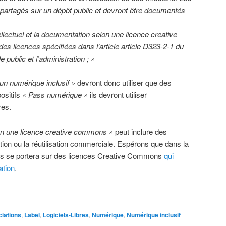
 partagés sur un dépôt public et devront être documentés
ellectuel et la documentation selon une licence creative
s licences spécifiées dans l’article article D323-2-1 du
e public et l’administration ; »
r un numérique inclusif »
devront donc utiliser que des
positifs
« Pass numérique »
ils devront utiliser
res.
on une licence creative commons »
peut inclure des
ation ou la réutilisation commerciale. Espérons que dans la
ures se portera sur des licences Creative Commons
qui
ation
.
iations
,
Label
,
Logiciels-Libres
,
Numérique
,
Numérique inclusif