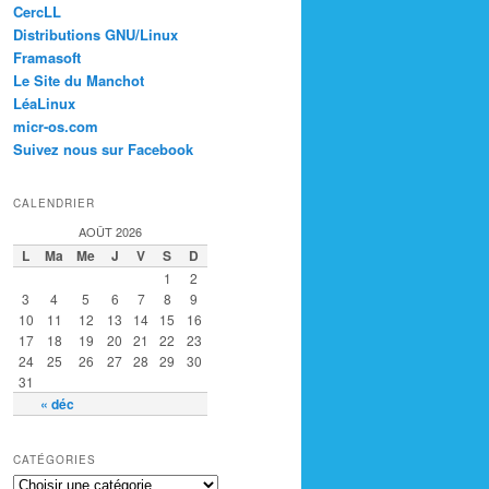
CercLL
Distributions GNU/Linux
Framasoft
Le Site du Manchot
LéaLinux
micr-os.com
Suivez nous sur Facebook
CALENDRIER
AOÛT 2026
L
Ma
Me
J
V
S
D
1
2
3
4
5
6
7
8
9
10
11
12
13
14
15
16
17
18
19
20
21
22
23
24
25
26
27
28
29
30
31
« déc
CATÉGORIES