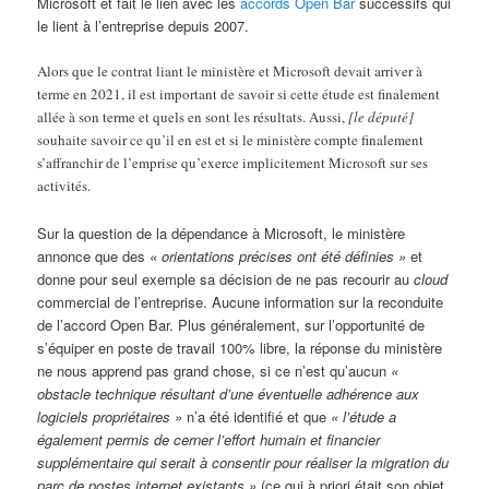
Microsoft et fait le lien avec les
accords Open Bar
successifs qui
le lient à l’entreprise depuis 2007.
Alors que le contrat liant le ministère et Microsoft devait arriver à
terme en 2021, il est important de savoir si cette étude est finalement
allée à son terme et quels en sont les résultats. Aussi,
[le député]
souhaite savoir ce qu’il en est et si le ministère compte finalement
s’affranchir de l’emprise qu’exerce implicitement Microsoft sur ses
activités.
Sur la question de la dépendance à Microsoft, le ministère
annonce que des
« orientations précises ont été définies »
et
donne pour seul exemple sa décision de ne pas recourir au
cloud
commercial de l’entreprise. Aucune information sur la reconduite
de l’accord Open Bar. Plus généralement, sur l’opportunité de
s’équiper en poste de travail 100% libre, la réponse du ministère
ne nous apprend pas grand chose, si ce n’est qu’aucun
«
obstacle technique résultant d’une éventuelle adhérence aux
logiciels propriétaires »
n’a été identifié et que
« l’étude a
également permis de cerner l’effort humain et financier
supplémentaire qui serait à consentir pour réaliser la migration du
parc de postes internet existants »
(ce qui à priori était son objet