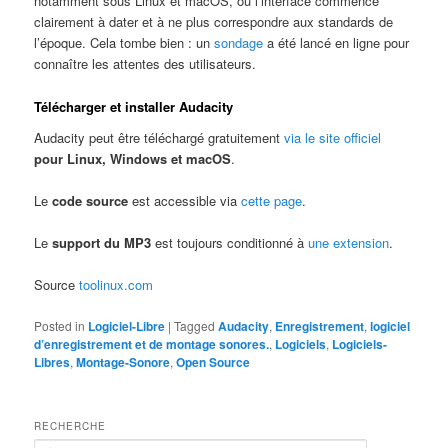
notamment sous Linux et macOS, où l’interface commence
clairement à dater et à ne plus correspondre aux standards de
l’époque. Cela tombe bien : un
sondage
a été lancé en ligne pour
connaître les attentes des utilisateurs.
Télécharger et installer Audacity
Audacity peut être téléchargé gratuitement
via le site officiel
pour Linux, Windows et macOS
.
Le
code source
est accessible via
cette page
.
Le
support du MP3
est toujours conditionné à
une extension
.
Source
toolinux.com
Posted in
Logiciel-Libre
|
Tagged
Audacity
,
Enregistrement
,
logiciel
d’enregistrement et de montage sonores.
,
Logiciels
,
Logiciels-
Libres
,
Montage-Sonore
,
Open Source
RECHERCHE