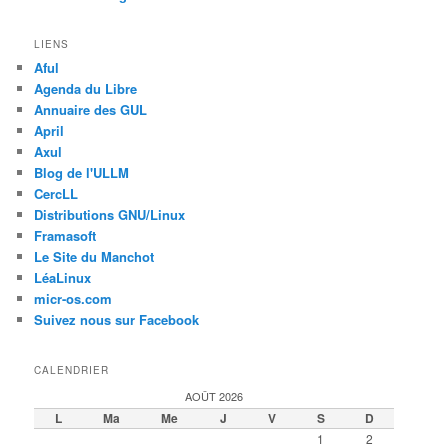
LIENS
Aful
Agenda du Libre
Annuaire des GUL
April
Axul
Blog de l'ULLM
CercLL
Distributions GNU/Linux
Framasoft
Le Site du Manchot
LéaLinux
micr-os.com
Suivez nous sur Facebook
CALENDRIER
AOÛT 2026
L
Ma
Me
J
V
S
D
1
2