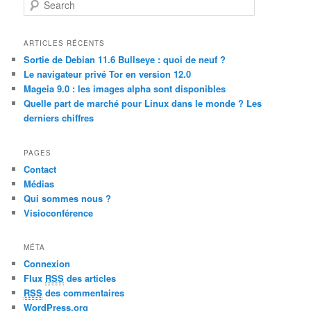
S
e
a
r
ARTICLES RÉCENTS
c
Sortie de Debian 11.6 Bullseye : quoi de neuf ?
h
Le navigateur privé Tor en version 12.0
Mageia 9.0 : les images alpha sont disponibles
Quelle part de marché pour Linux dans le monde ? Les
derniers chiffres
PAGES
Contact
Médias
Qui sommes nous ?
Visioconférence
MÉTA
Connexion
Flux
RSS
des articles
RSS
des commentaires
WordPress.org