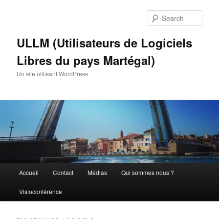
Skip
Skip
to
to
Sear
primary
secondary
content
content
ULLM (Utilisateurs de Logiciels
Libres du pays Martégal)
Un site utilisant WordPress
Main
Accueil
Contact
Médias
Qui sommes nous ?
menu
Visioconférence