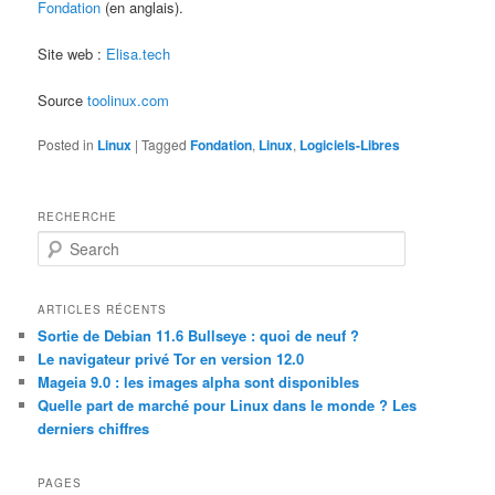
Fondation
(en anglais).
Site web :
Elisa.tech
Source
toolinux.com
Posted in
Linux
|
Tagged
Fondation
,
Linux
,
Logiciels-Libres
RECHERCHE
S
e
a
r
ARTICLES RÉCENTS
c
Sortie de Debian 11.6 Bullseye : quoi de neuf ?
h
Le navigateur privé Tor en version 12.0
Mageia 9.0 : les images alpha sont disponibles
Quelle part de marché pour Linux dans le monde ? Les
derniers chiffres
PAGES