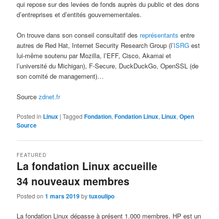
qui repose sur des levées de fonds auprès du public et des dons
d’entreprises et d’entités gouvernementales.
On trouve dans son conseil consultatif des
représentants
entre
autres de Red Hat, Internet Security Research Group (l’
ISRG
est
lui-même soutenu par Mozilla, l’EFF, Cisco, Akamai et
l’université du Michigan), F-Secure, DuckDuckGo, OpenSSL (de
son comité de management)…
Source
zdnet.fr
Posted in
Linux
|
Tagged
Fondation
,
Fondation Linux
,
Linux
,
Open
Source
FEATURED
La fondation Linux accueille
34 nouveaux membres
Posted on
1 mars 2019
by
tuxoulipo
La fondation Linux dépasse à présent 1.000 membres. HP est un