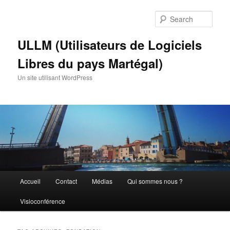
Skip
Skip
to
to
Sear
primary
secondary
content
content
ULLM (Utilisateurs de Logiciels
Libres du pays Martégal)
Un site utilisant WordPress
Main
Accueil
Contact
Médias
Qui sommes nous ?
menu
Visioconférence