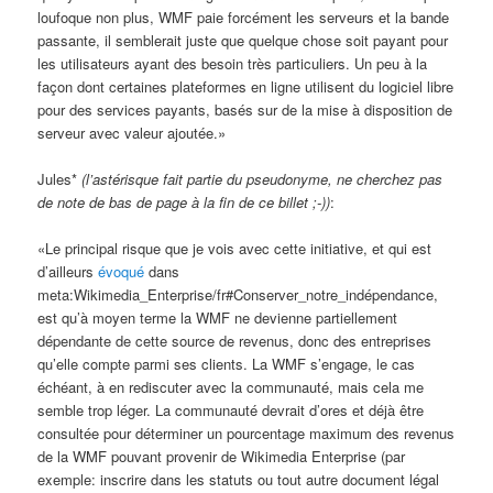
loufoque non plus, WMF paie forcément les serveurs et la bande
passante, il semblerait juste que quelque chose soit payant pour
les utilisateurs ayant des besoin très particuliers. Un peu à la
façon dont certaines plateformes en ligne utilisent du logiciel libre
pour des services payants, basés sur de la mise à disposition de
serveur avec valeur ajoutée.»
Jules*
(l’astérisque fait partie du pseudonyme, ne cherchez pas
de note de bas de page à la fin de ce billet ;-))
:
«Le principal risque que je vois avec cette initiative, et qui est
d’ailleurs
évoqué
dans
meta:Wikimedia_Enterprise/fr#Conserver_notre_indépendance,
est qu’à moyen terme la WMF ne devienne partiellement
dépendante de cette source de revenus, donc des entreprises
qu’elle compte parmi ses clients. La WMF s’engage, le cas
échéant, à en rediscuter avec la communauté, mais cela me
semble trop léger. La communauté devrait d’ores et déjà être
consultée pour déterminer un pourcentage maximum des revenus
de la WMF pouvant provenir de Wikimedia Enterprise (par
exemple: inscrire dans les statuts ou tout autre document légal