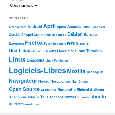
MOTS-CLEFS
April
Android
Associations
Apéro
Amendement
Canonical
Débian
Europe
CercLL
ChApril
Conférence
Debian 11
Firefox
Gnome
Européen
Foyer du peuple
FSFE
Gnu-Linux
Linus-Torvalds
LibreOffice
Libre-en-fête-2019
Linux
Linux-Mint
Linux Fondation
Logiciels-Libres
Mozilla
Méssagerie
Navigateur
Noyau
Noyau-Linux
Numérique
Open Source
Rencontre
Richard-Stallman
Ordinateur
ubuntu
Tails
Tor
Tor-Browser
Smartphone
Tablette
Tutanota
ullm
VPN
Wordpress