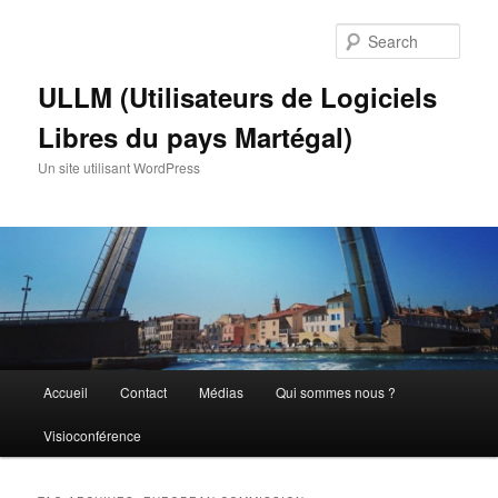
Skip
Skip
to
to
Sear
primary
secondary
content
content
ULLM (Utilisateurs de Logiciels
Libres du pays Martégal)
Un site utilisant WordPress
Main
Accueil
Contact
Médias
Qui sommes nous ?
menu
Visioconférence