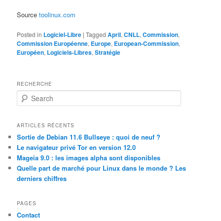
Source
toolinux.com
Posted in
Logiciel-Libre
|
Tagged
April
,
CNLL
,
Commission
,
Commission Européenne
,
Europe
,
European-Commission
,
Européen
,
Logiciels-Libres
,
Stratégie
RECHERCHE
S
e
a
r
ARTICLES RÉCENTS
c
Sortie de Debian 11.6 Bullseye : quoi de neuf ?
h
Le navigateur privé Tor en version 12.0
Mageia 9.0 : les images alpha sont disponibles
Quelle part de marché pour Linux dans le monde ? Les
derniers chiffres
PAGES
Contact