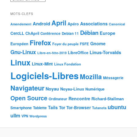
MOTS-CLEFS
April
Android
Associations
Apéro
Amendement
Canonical
Débian
Europe
CercLL
ChApril
Conférence
Debian 11
Firefox
Gnome
Européen
Foyer du peuple
FSFE
Gnu-Linux
Linus-Torvalds
LibreOffice
Libre-en-fête-2019
Linux
Linux-Mint
Linux Fondation
Logiciels-Libres
Mozilla
Méssagerie
Navigateur
Noyau
Noyau-Linux
Numérique
Open Source
Rencontre
Richard-Stallman
Ordinateur
ubuntu
Tails
Tor
Tor-Browser
Smartphone
Tablette
Tutanota
ullm
VPN
Wordpress