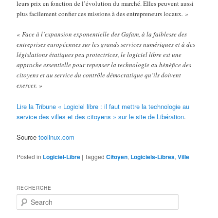
leurs prix en fonction de l’évolution du marché. Elles peuvent aussi
plus facilement confier ces missions à des entrepreneurs locaux
. »
« Face à l’expansion exponentielle des Gafam, à la faiblesse des
entreprises européennes sur les grands services numériques et à des
législations étatiques peu protectrices, le logiciel libre est une
approche essentielle pour repenser la technologie au bénéfice des
citoyens et au service du contrôle démocratique qu’ils doivent
exercer. »
Lire la Tribune « Logiciel libre : il faut mettre la technologie au
service des villes et des citoyens » sur le site de Libération
.
Source
toolinux.com
Posted in
Logiciel-Libre
|
Tagged
Citoyen
,
Logiciels-Libres
,
Ville
RECHERCHE
S
e
a