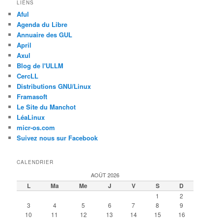
LIENS
Aful
Agenda du Libre
Annuaire des GUL
April
Axul
Blog de l'ULLM
CercLL
Distributions GNU/Linux
Framasoft
Le Site du Manchot
LéaLinux
micr-os.com
Suivez nous sur Facebook
CALENDRIER
AOÛT 2026
L
Ma
Me
J
V
S
D
1
2
3
4
5
6
7
8
9
10
11
12
13
14
15
16