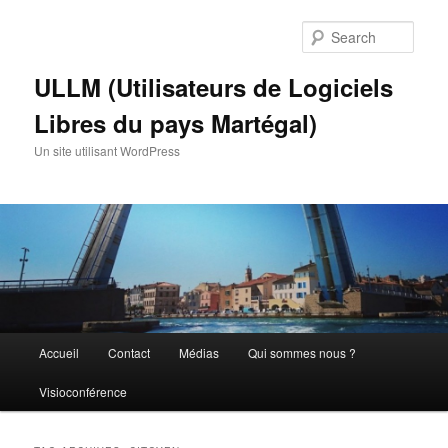
Skip
Skip
to
to
Sear
primary
secondary
content
content
ULLM (Utilisateurs de Logiciels
Libres du pays Martégal)
Un site utilisant WordPress
Main
Accueil
Contact
Médias
Qui sommes nous ?
menu
Visioconférence