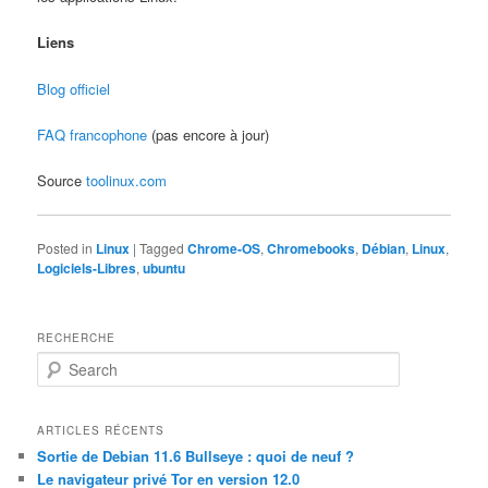
Liens
Blog officiel
FAQ francophone
(pas encore à jour)
Source
toolinux.com
Posted in
Linux
|
Tagged
Chrome-OS
,
Chromebooks
,
Débian
,
Linux
,
Logiciels-Libres
,
ubuntu
RECHERCHE
S
e
a
r
ARTICLES RÉCENTS
c
Sortie de Debian 11.6 Bullseye : quoi de neuf ?
h
Le navigateur privé Tor en version 12.0