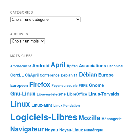
CATÉGORIES
ARCHIVES
MOTS-CLEFS
April
Android
Associations
Apéro
Amendement
Canonical
Débian
Europe
CercLL
ChApril
Conférence
Debian 11
Firefox
Gnome
Européen
Foyer du peuple
FSFE
Gnu-Linux
Linus-Torvalds
LibreOffice
Libre-en-fête-2019
Linux
Linux-Mint
Linux Fondation
Logiciels-Libres
Mozilla
Méssagerie
Navigateur
Noyau
Noyau-Linux
Numérique