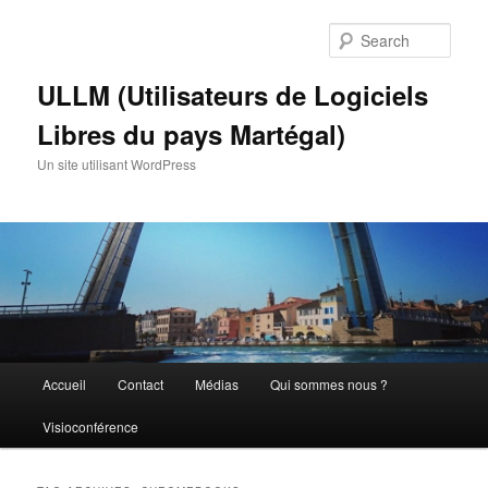
Skip
Skip
to
to
Sear
primary
secondary
content
content
ULLM (Utilisateurs de Logiciels
Libres du pays Martégal)
Un site utilisant WordPress
Main
Accueil
Contact
Médias
Qui sommes nous ?
menu
Visioconférence