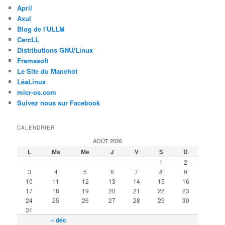
April
Axul
Blog de l'ULLM
CercLL
Distributions GNU/Linux
Framasoft
Le Site du Manchot
LéaLinux
micr-os.com
Suivez nous sur Facebook
CALENDRIER
AOÛT 2026
L
Ma
Me
J
V
S
D
1
2
3
4
5
6
7
8
9
10
11
12
13
14
15
16
17
18
19
20
21
22
23
24
25
26
27
28
29
30
31
« déc