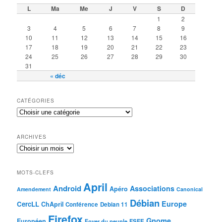
L
Ma
Me
J
V
S
D
1
2
3
4
5
6
7
8
9
10
11
12
13
14
15
16
17
18
19
20
21
22
23
24
25
26
27
28
29
30
31
« déc
CATÉGORIES
ARCHIVES
MOTS-CLEFS
April
Android
Associations
Apéro
Amendement
Canonical
Débian
Europe
CercLL
ChApril
Conférence
Debian 11
Firefox
Gnome
Européen
Foyer du peuple
FSFE