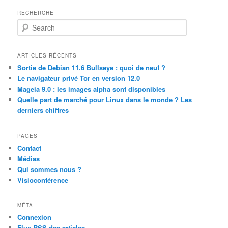
RECHERCHE
S
e
a
r
ARTICLES RÉCENTS
c
Sortie de Debian 11.6 Bullseye : quoi de neuf ?
h
Le navigateur privé Tor en version 12.0
Mageia 9.0 : les images alpha sont disponibles
Quelle part de marché pour Linux dans le monde ? Les
derniers chiffres
PAGES
Contact
Médias
Qui sommes nous ?
Visioconférence
MÉTA
Connexion
Flux
RSS
des articles