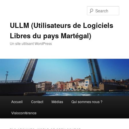
Skip
Skip
to
to
Sear
primary
secondary
content
content
ULLM (Utilisateurs de Logiciels
Libres du pays Martégal)
Un site utilisant WordPress
Main
Accueil
Contact
Médias
Qui sommes nous ?
menu
Visioconférence