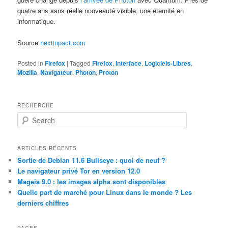
quatre ans sans réelle nouveauté visible, une éternité en
informatique.
Source
nextinpact.com
Posted in
Firefox
|
Tagged
Firefox
,
Interface
,
Logiciels-Libres
,
Mozilla
,
Navigateur
,
Photon
,
Proton
RECHERCHE
S
e
a
r
ARTICLES RÉCENTS
c
Sortie de Debian 11.6 Bullseye : quoi de neuf ?
h
Le navigateur privé Tor en version 12.0
Mageia 9.0 : les images alpha sont disponibles
Quelle part de marché pour Linux dans le monde ? Les
derniers chiffres