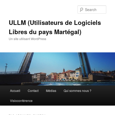
Skip
Skip
to
to
Sear
primary
secondary
content
content
ULLM (Utilisateurs de Logiciels
Libres du pays Martégal)
Un site utilisant WordPress
Main
Accueil
Contact
Médias
Qui sommes nous ?
menu
Visioconférence