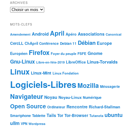
ARCHIVES
MOTS-CLEFS
April
Android
Associations
Apéro
Amendement
Canonical
Débian
Europe
CercLL
ChApril
Conférence
Debian 11
Firefox
Gnome
Européen
Foyer du peuple
FSFE
Gnu-Linux
Linus-Torvalds
LibreOffice
Libre-en-fête-2019
Linux
Linux-Mint
Linux Fondation
Logiciels-Libres
Mozilla
Méssagerie
Navigateur
Noyau
Noyau-Linux
Numérique
Open Source
Rencontre
Richard-Stallman
Ordinateur
ubuntu
Tails
Tor
Tor-Browser
Smartphone
Tablette
Tutanota
ullm
VPN
Wordpress