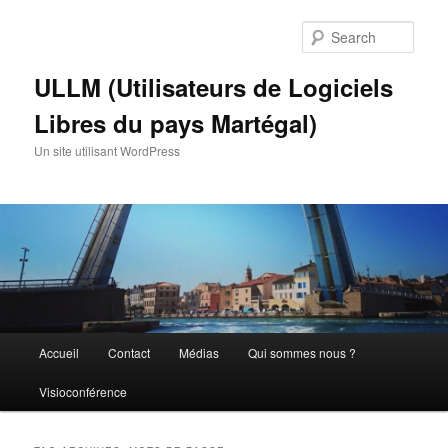
Skip
Skip
to
to
Sear
primary
secondary
content
content
ULLM (Utilisateurs de Logiciels
Libres du pays Martégal)
Un site utilisant WordPress
Main
Accueil
Contact
Médias
Qui sommes nous ?
menu
Visioconférence