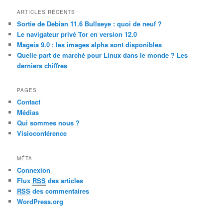
a
r
ARTICLES RÉCENTS
c
Sortie de Debian 11.6 Bullseye : quoi de neuf ?
h
Le navigateur privé Tor en version 12.0
Mageia 9.0 : les images alpha sont disponibles
Quelle part de marché pour Linux dans le monde ? Les
derniers chiffres
PAGES
Contact
Médias
Qui sommes nous ?
Visioconférence
MÉTA
Connexion
Flux
RSS
des articles
RSS
des commentaires
WordPress.org