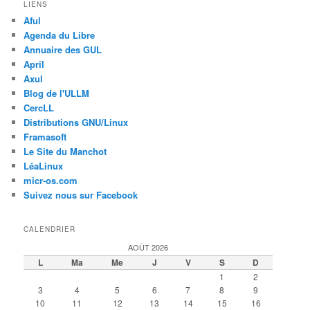
LIENS
Aful
Agenda du Libre
Annuaire des GUL
April
Axul
Blog de l'ULLM
CercLL
Distributions GNU/Linux
Framasoft
Le Site du Manchot
LéaLinux
micr-os.com
Suivez nous sur Facebook
CALENDRIER
AOÛT 2026
L
Ma
Me
J
V
S
D
1
2
3
4
5
6
7
8
9
10
11
12
13
14
15
16