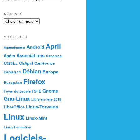
ARCHIVES
MOTS-CLEFS
April
Android
Amendement
Associations
Apéro
Canonical
CercLL
ChApril
Conférence
Débian
Europe
Debian 11
Firefox
Européen
Gnome
Foyer du peuple
FSFE
Gnu-Linux
Libre-en-fête-2019
Linus-Torvalds
LibreOffice
Linux
Linux-Mint
Linux Fondation
Logiciels-