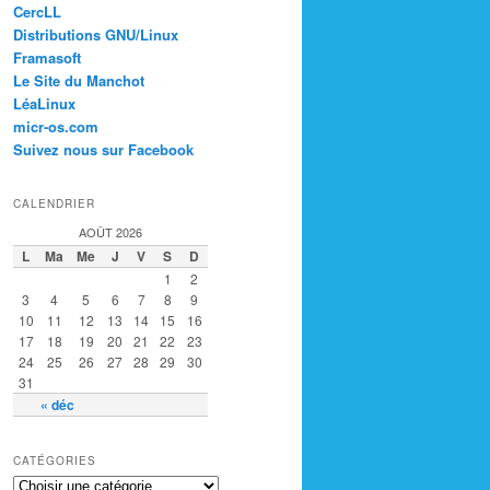
CercLL
Distributions GNU/Linux
Framasoft
Le Site du Manchot
LéaLinux
micr-os.com
Suivez nous sur Facebook
CALENDRIER
AOÛT 2026
L
Ma
Me
J
V
S
D
1
2
3
4
5
6
7
8
9
10
11
12
13
14
15
16
17
18
19
20
21
22
23
24
25
26
27
28
29
30
31
« déc
CATÉGORIES