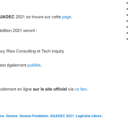
GUADEC
2021 se trouve sur cette
page
.
édition 2021 seront :
 Rise Consulting et Tech Inquiry
s est également
publiée
.
atuitement en ligne
sur le site officiel
via
ce lien
.
nce
,
Gnome
,
Gnome-Fondation
,
GUADEC 2021
,
Logiciels-Libres
,