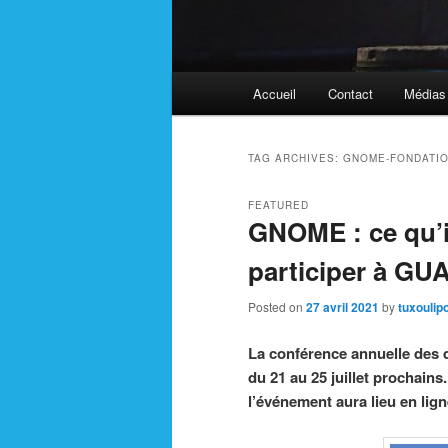
Main
Accueil
Contact
Médias
menu
TAG ARCHIVES:
GNOME-FONDATI
FEATURED
GNOME : ce qu’il
participer à G
Posted on
27 avril 2021
by
tuxoulip
La conférence annuelle des 
du 21 au 25 juillet prochains
l’événement aura lieu en lign