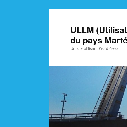
Skip
Skip
to
to
primary
secondary
ULLM (Utilisa
content
content
du pays Marté
Un site utilisant WordPress