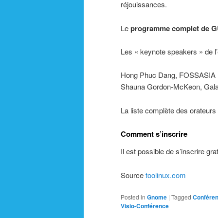
réjouissances.
Le
programme complet de 
Les « keynote speakers » de l’
Hong Phuc Dang, FOSSASIA
Shauna Gordon-McKeon, Galaxy
La liste complète des orateur
Comment s’inscrire
Il est possible de s’inscrire gr
Source
toolinux.com
Posted in
Gnome
|
Tagged
Confére
Visio-Conférence