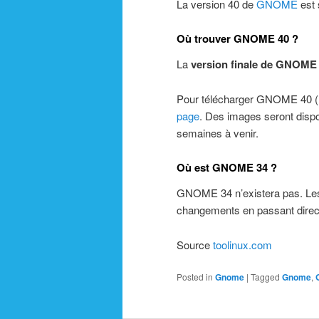
La version 40 de
GNOME
est 
Où trouver GNOME 40 ?
La
version finale de GNOME
Pour télécharger GNOME 40 (
page
. Des images seront dispon
semaines à venir.
Où est GNOME 34 ?
GNOME 34 n’existera pas. Les
changements en passant dir
Source
toolinux.com
Posted in
Gnome
|
Tagged
Gnome
,