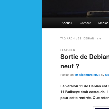
Main
Accueil
Contact
Médias
menu
TAG ARCHIVES:
DEBIAN 11.6
FEATURED
Sortie de Debian
neuf ?
Posted on
19 décembre 2022
by
tu
La version 11 de Debian est 
11 Bullseye était costaude. L
pour cette rentrée. Que reten