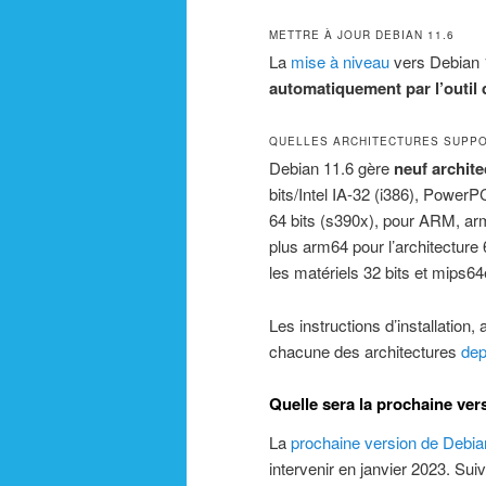
METTRE À JOUR DEBIAN 11.6
La
mise à niveau
vers Debian 
automatiquement par l’outil
QUELLES ARCHITECTURES SUPP
Debian 11.6 gère
neuf archite
bits/Intel IA-32 (i386), PowerP
64 bits (s390x), pour ARM, arm
plus arm64 pour l’architecture 
les matériels 32 bits et mips64e
Les instructions d’installation,
chacune des architectures
dep
Quelle sera la prochaine ver
La
prochaine version de Debia
intervenir en janvier 2023. Sui