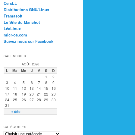
CercLL
Distributions GNU/Linux
Framasoft
Le Site du Manchot
LéaLinux
micr-os.com
Suivez nous sur Facebook
CALENDRIER
AOÛT 2026
L
Ma
Me
J
V
S
D
1
2
3
4
5
6
7
8
9
10
11
12
13
14
15
16
17
18
19
20
21
22
23
24
25
26
27
28
29
30
31
« déc
CATÉGORIES