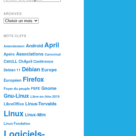
ARCHIVES
MOTS-CLEFS
April
Android
Amendement
Associations
Apéro
Canonical
CercLL
ChApril
Conférence
Débian
Europe
Debian 11
Firefox
Européen
Gnome
Foyer du peuple
FSFE
Gnu-Linux
Libre-en-fête-2019
Linus-Torvalds
LibreOffice
Linux
Linux-Mint
Linux Fondation
Logiciels-