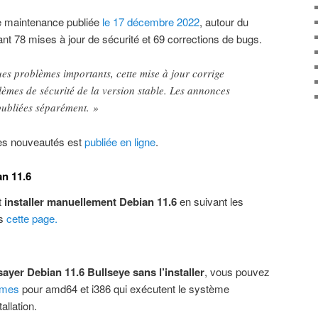
e maintenance publiée
le 17 décembre 2022
, autour du
t 78 mises à jour de sécurité et 69 corrections de bugs.
es problèmes importants, cette mise à jour corrige
èmes de sécurité de la version stable. Les annonces
 publiées séparément. »
des nouveautés est
publiée en ligne
.
an 11.6
t
installer manuellement Debian 11.6
en suivant les
is
cette page.
sayer Debian 11.6 Bullseye sans l’installer
, vous pouvez
omes
pour amd64 et i386 qui exécutent le système
allation.