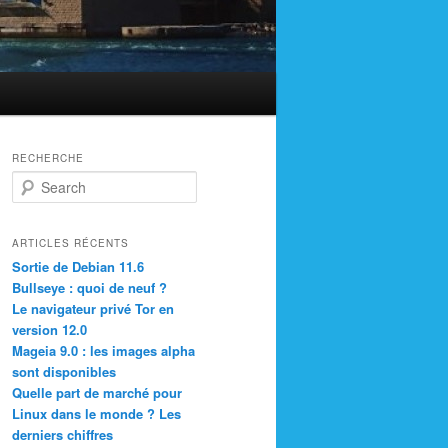
RECHERCHE
S
e
a
r
ARTICLES RÉCENTS
c
Sortie de Debian 11.6
h
Bullseye : quoi de neuf ?
Le navigateur privé Tor en
version 12.0
Mageia 9.0 : les images alpha
sont disponibles
Quelle part de marché pour
Linux dans le monde ? Les
derniers chiffres