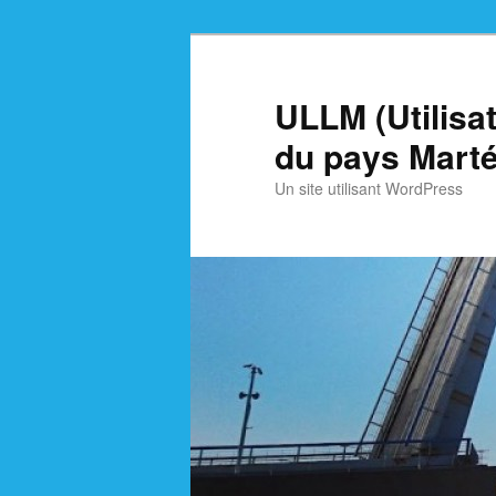
Skip
Skip
to
to
primary
secondary
ULLM (Utilisa
content
content
du pays Marté
Un site utilisant WordPress