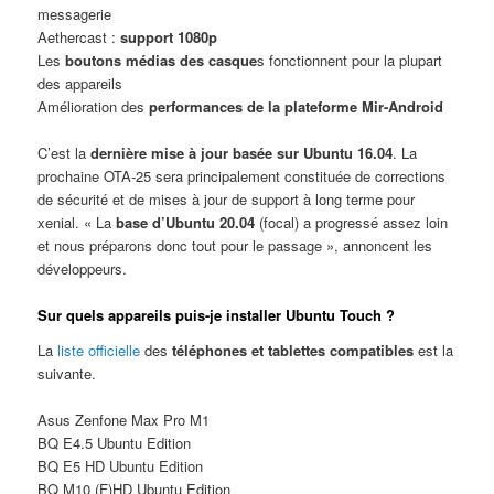
messagerie
Aethercast :
support 1080p
Les
boutons médias des casque
s fonctionnent pour la plupart
des appareils
Amélioration des
performances de la plateforme Mir-Android
C’est la
dernière mise à jour basée sur Ubuntu 16.04
. La
prochaine OTA-25 sera principalement constituée de corrections
de sécurité et de mises à jour de support à long terme pour
xenial. « La
base d’Ubuntu 20.04
(focal) a progressé assez loin
et nous préparons donc tout pour le passage », annoncent les
développeurs.
Sur quels appareils puis-je installer Ubuntu Touch ?
La
liste officielle
des
téléphones et tablettes compatibles
est la
suivante.
Asus Zenfone Max Pro M1
BQ E4.5 Ubuntu Edition
BQ E5 HD Ubuntu Edition
BQ M10 (F)HD Ubuntu Edition