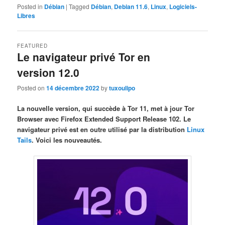
Posted in
Débian
|
Tagged
Débian
,
Debian 11.6
,
Linux
,
Logiciels-
Libres
FEATURED
Le navigateur privé Tor en
version 12.0
Posted on
14 décembre 2022
by
tuxoulipo
La nouvelle version, qui succède à Tor 11, met à jour Tor
Browser avec Firefox Extended Support Release 102. Le
navigateur privé est en outre utilisé par la distribution
Linux
Tails
. Voici les nouveautés.