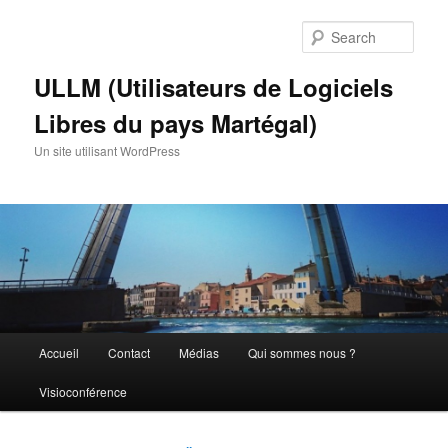
Skip
Skip
to
to
Sear
primary
secondary
content
content
ULLM (Utilisateurs de Logiciels
Libres du pays Martégal)
Un site utilisant WordPress
Main
Accueil
Contact
Médias
Qui sommes nous ?
menu
Visioconférence