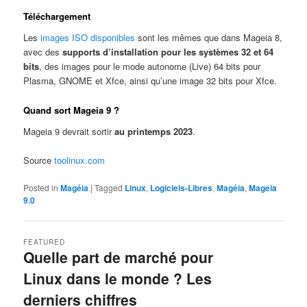
Téléchargement
Les
images ISO disponibles
sont les mêmes que dans Mageia 8,
avec des
supports d’installation pour les systèmes 32 et 64
bits
, des images pour le mode autonome (Live) 64 bits pour
Plasma, GNOME et Xfce, ainsi qu’une image 32 bits pour Xfce.
Quand sort Mageia 9 ?
Mageia 9 devrait sortir
au printemps 2023
.
Source
toolinux.com
Posted in
Magéia
|
Tagged
Linux
,
Logiciels-Libres
,
Magéia
,
Mageia
9.0
FEATURED
Quelle part de marché pour
Linux dans le monde ? Les
derniers chiffres