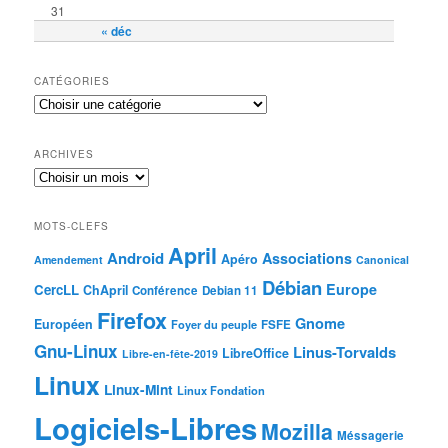
31
« déc
CATÉGORIES
ARCHIVES
MOTS-CLEFS
April
Android
Associations
Apéro
Amendement
Canonical
Débian
Europe
CercLL
ChApril
Conférence
Debian 11
Firefox
Gnome
Européen
Foyer du peuple
FSFE
Gnu-Linux
Linus-Torvalds
LibreOffice
Libre-en-fête-2019
Linux
Linux-Mint
Linux Fondation
Logiciels-Libres
Mozilla
Méssagerie