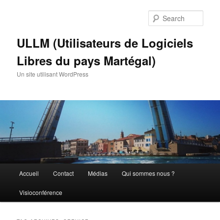
Skip
Skip
to
to
Sear
primary
secondary
content
content
ULLM (Utilisateurs de Logiciels
Libres du pays Martégal)
Un site utilisant WordPress
Main
Accueil
Contact
Médias
Qui sommes nous ?
menu
Visioconférence