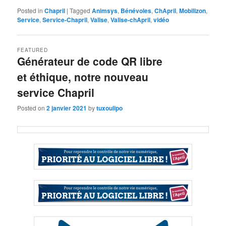
Posted in
Chapril
|
Tagged
Animsys
,
Bénévoles
,
ChApril
,
Mobilizon
,
Service
,
Service-Chapril
,
Valise
,
Valise-chApril
,
vidéo
FEATURED
Générateur de code QR libre
et éthique, notre nouveau
service Chapril
Posted on
2 janvier 2021
by
tuxoulipo