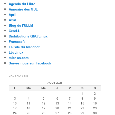
Agenda du Libre
Annuaire des GUL
April
Axul
Blog de l'ULLM
CercLL
Distributions GNU/Linux
Framasoft
Le Site du Manchot
LéaLinux
micr-os.com
Suivez nous sur Facebook
CALENDRIER
AOÛT 2026
L
Ma
Me
J
V
S
D
1
2
3
4
5
6
7
8
9
10
11
12
13
14
15
16
17
18
19
20
21
22
23
24
25
26
27
28
29
30