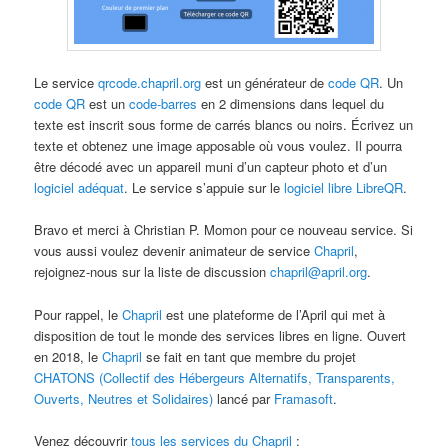
Le service
qrcode.chapril.org
est un générateur de
code QR
. Un
code QR
est un
code-barres
en 2 dimensions dans lequel du
texte est inscrit sous forme de carrés blancs ou noirs. Écrivez un
texte et obtenez une image apposable où vous voulez. Il pourra
être décodé avec un appareil muni d’un capteur photo et d’un
logiciel adéquat
. Le service s’appuie sur le
logiciel libre
LibreQR
.
Bravo et merci à Christian P. Momon pour ce nouveau service. Si
vous aussi voulez devenir animateur de service
Chapril
,
rejoignez-nous sur la liste de discussion
chapril@april.org
.
Pour rappel, le
Chapril
est une plateforme de l’April qui met à
disposition de tout le monde des services libres en ligne. Ouvert
en 2018, le
Chapril
se fait en tant que membre du projet
CHATONS (Collectif des Hébergeurs Alternatifs, Transparents,
Ouverts, Neutres et Solidaires)
lancé par
Framasoft
.
Venez découvrir
tous les services du Chapril
: