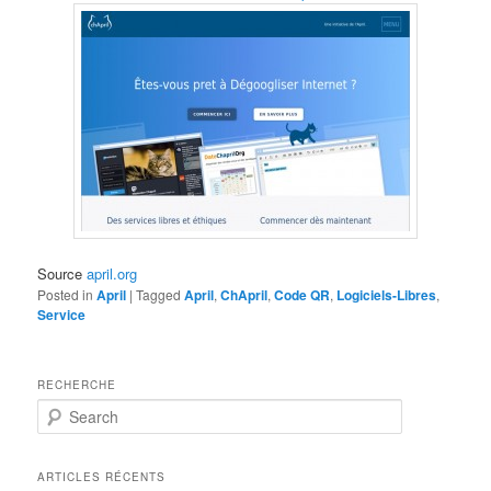
Source
april.org
Posted in
April
|
Tagged
April
,
ChApril
,
Code QR
,
Logiciels-Libres
,
Service
RECHERCHE
S
e
a
r
ARTICLES RÉCENTS