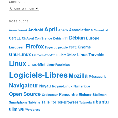
ARCHIVES
MOTS-CLEFS
April
Android
Associations
Apéro
Amendement
Canonical
Débian
Europe
CercLL
ChApril
Conférence
Debian 11
Firefox
Gnome
Européen
Foyer du peuple
FSFE
Gnu-Linux
Linus-Torvalds
LibreOffice
Libre-en-fête-2019
Linux
Linux-Mint
Linux Fondation
Logiciels-Libres
Mozilla
Méssagerie
Navigateur
Noyau
Noyau-Linux
Numérique
Open Source
Rencontre
Richard-Stallman
Ordinateur
ubuntu
Tails
Tor
Tor-Browser
Smartphone
Tablette
Tutanota
ullm
VPN
Wordpress