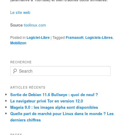
Le site web
Source
toolinux.com
Posted in
Logiciel-Libre
|
Tagged
Framasoft
,
Logiciels-Libres
,
Mobilizon
RECHERCHE
S
e
a
r
ARTICLES RÉCENTS
c
Sortie de Debian 11.6 Bullseye : quoi de neuf ?
h
Le navigateur privé Tor en version 12.0
Mageia 9.0 : les images alpha sont disponibles
Quelle part de marché pour Linux dans le monde ? Les
derniers chiffres
PAGES