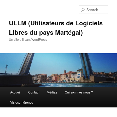
Skip
Skip
to
to
Sear
primary
secondary
content
content
ULLM (Utilisateurs de Logiciels
Libres du pays Martégal)
Un site utilisant WordPress
Main
Accueil
Contact
Médias
Qui sommes nous ?
menu
Visioconférence