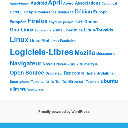
April
Android
Associations
Apéro
Amendement
Canonical
Débian
Europe
CercLL
ChApril
Conférence
Debian 11
Firefox
Gnome
Européen
Foyer du peuple
FSFE
Gnu-Linux
Linus-Torvalds
LibreOffice
Libre-en-fête-2019
Linux
Linux-Mint
Linux Fondation
Logiciels-Libres
Mozilla
Méssagerie
Navigateur
Noyau
Noyau-Linux
Numérique
Open Source
Rencontre
Richard-Stallman
Ordinateur
ubuntu
Tails
Tor
Tor-Browser
Smartphone
Tablette
Tutanota
ullm
VPN
Wordpress
Proudly powered by WordPress