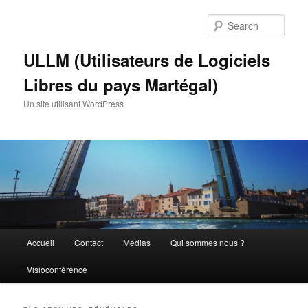
Skip
Skip
to
to
Sear
primary
secondary
content
content
ULLM (Utilisateurs de Logiciels
Libres du pays Martégal)
Un site utilisant WordPress
Main
Accueil
Contact
Médias
Qui sommes nous ?
menu
Visioconférence