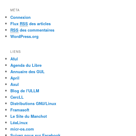
MÉTA
Connexion
Flux
RSS
des articles
RSS
des commentaires
WordPress.org
LIENS
Aful
Agenda du Libre
Annuaire des GUL
April
Axul
Blog de l'ULLM
CercLL
Distributions GNU/Linux
Framasoft
Le Site du Manchot
LéaLinux
micr-os.com
Suivez nous sur Facebook