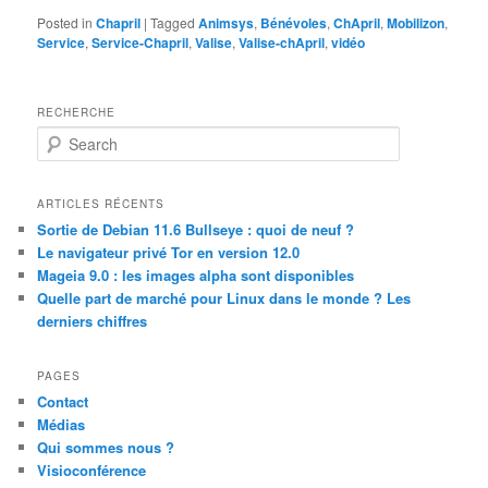
Posted in
Chapril
|
Tagged
Animsys
,
Bénévoles
,
ChApril
,
Mobilizon
,
Service
,
Service-Chapril
,
Valise
,
Valise-chApril
,
vidéo
RECHERCHE
S
e
a
r
ARTICLES RÉCENTS
c
Sortie de Debian 11.6 Bullseye : quoi de neuf ?
h
Le navigateur privé Tor en version 12.0
Mageia 9.0 : les images alpha sont disponibles
Quelle part de marché pour Linux dans le monde ? Les
derniers chiffres
PAGES
Contact
Médias
Qui sommes nous ?
Visioconférence