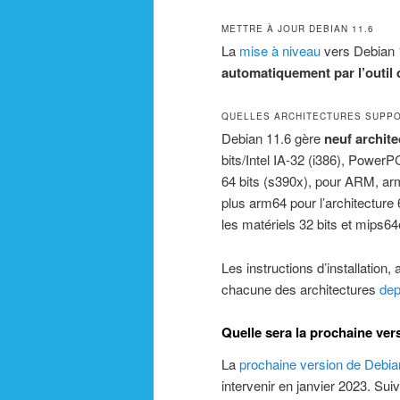
METTRE À JOUR DEBIAN 11.6
La
mise à niveau
vers Debian 
automatiquement par l’outil
QUELLES ARCHITECTURES SUPP
Debian 11.6 gère
neuf archite
bits/Intel IA-32 (i386), PowerP
64 bits (s390x), pour ARM, arm
plus arm64 pour l’architecture 
les matériels 32 bits et mips64e
Les instructions d’installation,
chacune des architectures
dep
Quelle sera la prochaine ver
La
prochaine version de Debia
intervenir en janvier 2023. Sui