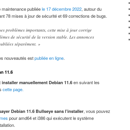
e maintenance publiée
le 17 décembre 2022
, autour du
t 78 mises à jour de sécurité et 69 corrections de bugs.
es problèmes importants, cette mise à jour corrige
èmes de sécurité de la version stable. Les annonces
 publiées séparément. »
des nouveautés est
publiée en ligne
.
an 11.6
t
installer manuellement Debian 11.6
en suivant les
is
cette page.
sayer Debian 11.6 Bullseye sans l’installer
, vous pouvez
omes
pour amd64 et i386 qui exécutent le système
allation.