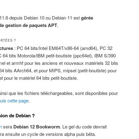
11.6 depuis Debian 10 ou Debian 11 est
gérée
 de gestion de paquets APT
.
ORTÉES ?
ctures
: PC 64 bits/Intel EM64T/x86-64 (amd64), PC 32
C 64 bits Motorola/IBM petit-boutiste (ppc64el), IBM S/390
el et armhf pour les anciens et nouveaux matériels 32 bits
64 bits AArch64, et pour MIPS, mipsel (petit-boutiste) pour
l pour le matériel 64 bits petit-boutiste.
 ainsi que les fichiers téléchargeables, sont disponibles pour
uis cette page
.
sion de Debian ?
n
sera
Debian 12 Bookworm
. Le gel du code devrait
vra ensuite un cycle de versions alpha puis bêta.