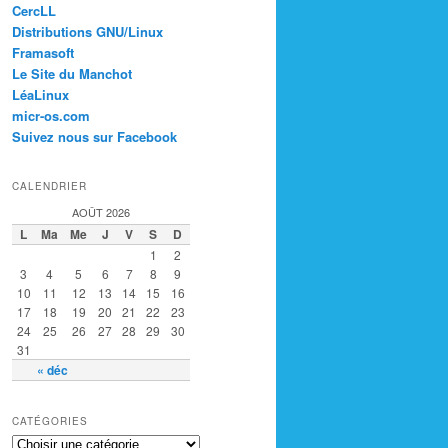
CercLL
Distributions GNU/Linux
Framasoft
Le Site du Manchot
LéaLinux
micr-os.com
Suivez nous sur Facebook
CALENDRIER
AOÛT 2026
L
Ma
Me
J
V
S
D
1
2
3
4
5
6
7
8
9
10
11
12
13
14
15
16
17
18
19
20
21
22
23
24
25
26
27
28
29
30
31
« déc
CATÉGORIES