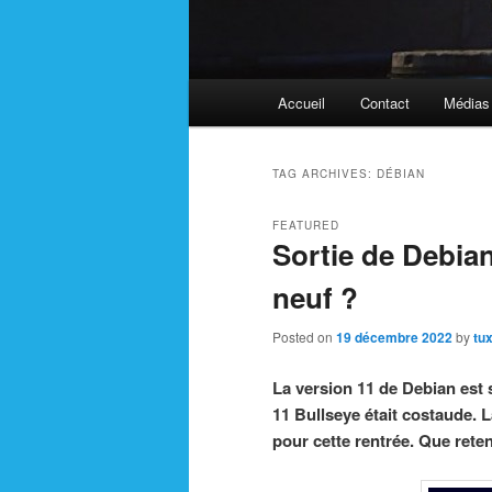
Main
Accueil
Contact
Médias
menu
TAG ARCHIVES:
DÉBIAN
FEATURED
Sortie de Debian
neuf ?
Posted on
19 décembre 2022
by
tu
La version 11 de Debian est 
11 Bullseye était costaude. L
pour cette rentrée. Que reten