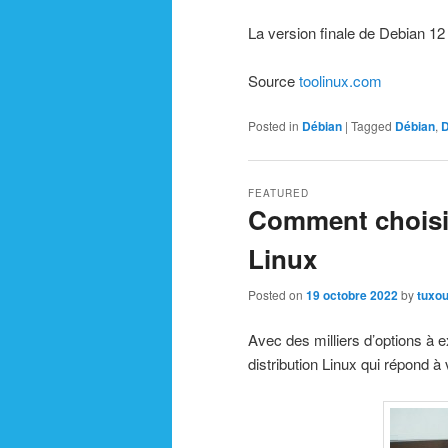
La version finale de Debian 12 
Source
toolinux.com
Posted in
Débian
|
Tagged
Débian
,
D
FEATURED
Comment choisir
Linux
Posted on
19 octobre 2022
by
tuxou
Avec des milliers d’options à e
distribution Linux qui répond à