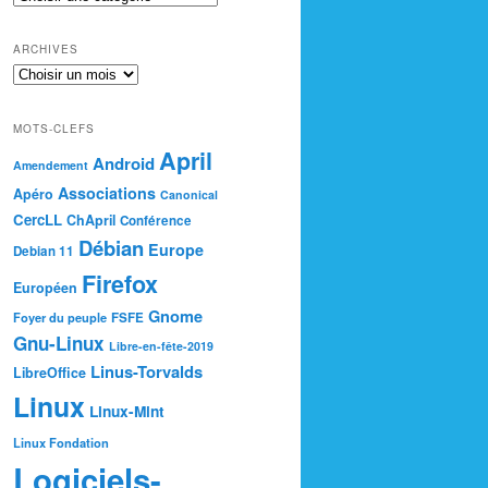
ARCHIVES
MOTS-CLEFS
April
Android
Amendement
Associations
Apéro
Canonical
CercLL
ChApril
Conférence
Débian
Europe
Debian 11
Firefox
Européen
Gnome
Foyer du peuple
FSFE
Gnu-Linux
Libre-en-fête-2019
Linus-Torvalds
LibreOffice
Linux
Linux-Mint
Linux Fondation
Logiciels-