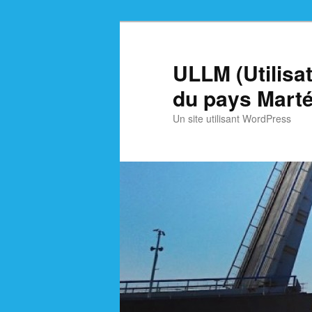
Skip
Skip
to
to
primary
secondary
ULLM (Utilisa
content
content
du pays Marté
Un site utilisant WordPress