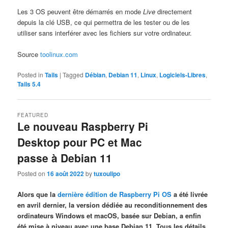
Les 3 OS peuvent être démarrés en mode
Live
directement
depuis la clé USB, ce qui permettra de les tester ou de les
utiliser sans interférer avec les fichiers sur votre ordinateur.
Source
toolinux.com
Posted in
Tails
|
Tagged
Débian
,
Debian 11
,
Linux
,
Logiciels-Libres
,
Tails 5.4
FEATURED
Le nouveau Raspberry Pi
Desktop pour PC et Mac
passe à Debian 11
Posted on
16 août 2022
by
tuxoulipo
Alors que la
dernière édition de Raspberry Pi OS
a été livrée
en avril dernier, la version dédiée au reconditionnement des
ordinateurs Windows et macOS, basée sur Debian, a enfin
été mise à niveau avec une base Debian 11. Tous les détails.