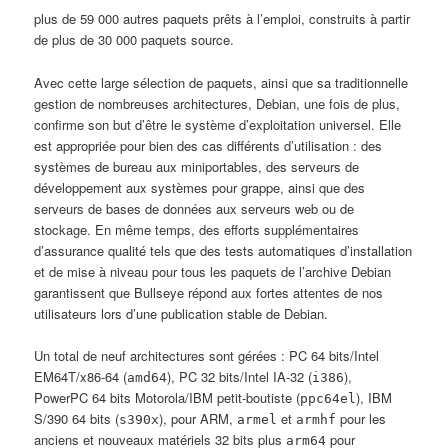
plus de 59 000 autres paquets prêts à l’emploi, construits à partir
de plus de 30 000 paquets source.
Avec cette large sélection de paquets, ainsi que sa traditionnelle
gestion de nombreuses architectures, Debian, une fois de plus,
confirme son but d’être le
système d’exploitation universel
. Elle
est appropriée pour bien des cas différents d’utilisation : des
systèmes de bureau aux miniportables, des serveurs de
développement aux systèmes pour grappe, ainsi que des
serveurs de bases de données aux serveurs web ou de
stockage. En même temps, des efforts supplémentaires
d’assurance qualité tels que des tests automatiques d’installation
et de mise à niveau pour tous les paquets de l’archive Debian
garantissent que
Bullseye
répond aux fortes attentes de nos
utilisateurs lors d’une publication stable de Debian.
Un total de neuf architectures sont gérées : PC 64 bits/Intel
EM64T/x86-64 (
), PC 32 bits/Intel IA-32 (
),
amd64
i386
PowerPC 64 bits Motorola/IBM petit-boutiste (
), IBM
ppc64el
S/390 64 bits (
), pour ARM,
et
pour les
s390x
armel
armhf
anciens et nouveaux matériels 32 bits plus
pour
arm64