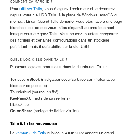
COMMENT ÇA MARCHE ?
Pour
utiliser Tails
, vous éteignez l’ordinateur et le démarrez
depuis votre clé USB Tails, à la place de Windows, macOS ou
même… Linux. Quand Tails démarre, vous êtes face à une page
blanche : tout ce que vous faites disparaît automatiquement
lorsque vous éteignez Tails. Vous pouvez toutefois enregistrer
des fichiers et certaines configurations dans un stockage
persistant, mais il sera chiffré sur la clef USB
QUELS LOGICIELS DANS TAILS ?
Plusieurs logiciels sont inclus dans la distribution Tails :
Tor
avec
uBlock
(navigateur sécurisé basé sur Firefox avec
bloqueur de publicité)
Thunderbird (courriel chiffré)
KeePassXC
(mots de passe forts)
LibreOffice
OnionShare
(partage de fichier via Tor)
Tails 5.1 : les nouveautés
La
version 5 de Tails
publiée le 4 juin 2022 apporte un grand