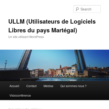
Skip
Skip
to
to
Sear
primary
secondary
content
content
ULLM (Utilisateurs de Logiciels
Libres du pays Martégal)
Un site utilisant WordPress
Main
Accueil
Contact
Médias
Qui sommes nous ?
menu
Visioconférence