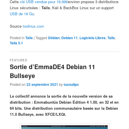
Cette
clé USB vendue pour 19,99€
environ propose 3 distributions
Linux sécurisées :
Tails
, Kali & BackBox Linux sur un support
USB de 16 Go
.
Source
toolinux.com
Posted in
Tails
|
Tagged
Débian
,
Debian 11
,
Logiciels-Libres
,
Tails
,
Tails 5.1
FEATURED
Sortie d’EmmaDE4 Debian 11
Bullseye
Posted on
22 septembre 2021
by
tuxoulipo
Le collectif annonce la sortie de la nouvelle version de sa
distribution : Emmabuntüs Debian Édition 4 1.00, en 32 et en
64 bits. Une distribution communautaire basée sur la Debian
11.0 Bullseye, avec XFCE/LXQt.