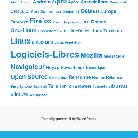
April
Android
Associations
Apéro
Amendement
Canonical
Débian
Europe
CercLL
ChApril
Conférence
Debian 11
Firefox
Gnome
Européen
Foyer du peuple
FSFE
Gnu-Linux
Linus-Torvalds
LibreOffice
Libre-en-fête-2019
Linux
Linux-Mint
Linux Fondation
Logiciels-Libres
Mozilla
Méssagerie
Navigateur
Noyau
Noyau-Linux
Numérique
Open Source
Rencontre
Richard-Stallman
Ordinateur
ubuntu
Tails
Tor
Tor-Browser
Smartphone
Tablette
Tutanota
ullm
VPN
Wordpress
Proudly powered by WordPress