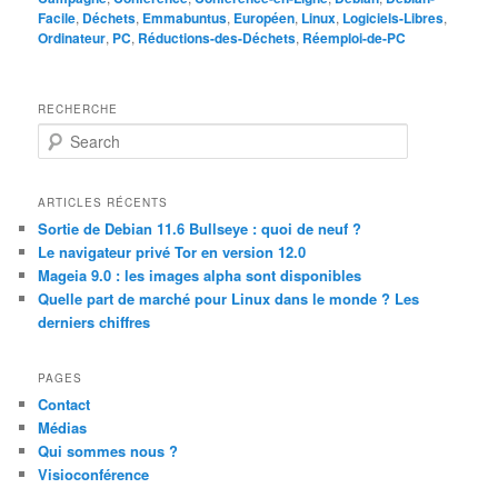
Facile
,
Déchets
,
Emmabuntus
,
Européen
,
Linux
,
Logiciels-Libres
,
Ordinateur
,
PC
,
Réductions-des-Déchets
,
Réemploi-de-PC
RECHERCHE
S
e
a
r
ARTICLES RÉCENTS
c
Sortie de Debian 11.6 Bullseye : quoi de neuf ?
h
Le navigateur privé Tor en version 12.0
Mageia 9.0 : les images alpha sont disponibles
Quelle part de marché pour Linux dans le monde ? Les
derniers chiffres
PAGES
Contact
Médias
Qui sommes nous ?
Visioconférence