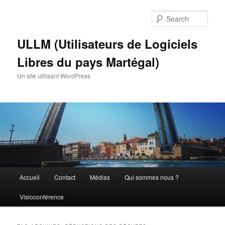
Skip
Skip
to
to
Sear
primary
secondary
content
content
ULLM (Utilisateurs de Logiciels
Libres du pays Martégal)
Un site utilisant WordPress
Main
Accueil
Contact
Médias
Qui sommes nous ?
menu
Visioconférence