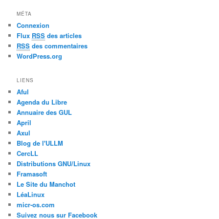
MÉTA
Connexion
Flux
RSS
des articles
RSS
des commentaires
WordPress.org
LIENS
Aful
Agenda du Libre
Annuaire des GUL
April
Axul
Blog de l'ULLM
CercLL
Distributions GNU/Linux
Framasoft
Le Site du Manchot
LéaLinux
micr-os.com
Suivez nous sur Facebook