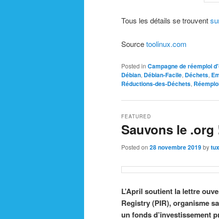
Tous les détails se trouvent
su
Source
toolinux.com
Posted in
Campagne de réemploi d'
Débian
,
Débian-Facile
,
Déchets
,
Em
Réductions-des-Déchets
,
Réemplo
FEATURED
Sauvons le .org 
Posted on
28 novembre 2019
by
tu
L’April soutient la lettre ou
Registry (PIR), organisme san
un fonds d’investissement pr