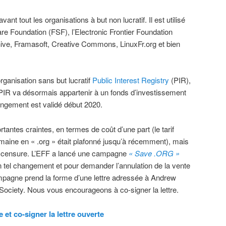
nt tout les organisations à but non lucratif. Il est utilisé
re Foundation (FSF), l’Electronic Frontier Foundation
hive, Framasoft, Creative Commons, LinuxFr.org et bien
ganisation sans but lucratif
Public Interest Registry
(PIR),
 PIR va désormais appartenir à un fonds d’investissement
hangement est validé début 2020.
antes craintes, en termes de coût d’une part (le tarif
maine en « .org » était plafonné jusqu’à récemment), mais
e censure. L’EFF a lancé une campagne
« Save .ORG »
n tel changement et pour demander l’annulation de la vente
mpagne prend la forme d’une lettre adressée à Andrew
t Society. Nous vous encourageons à co-signer la lettre.
e et co-signer la lettre ouverte