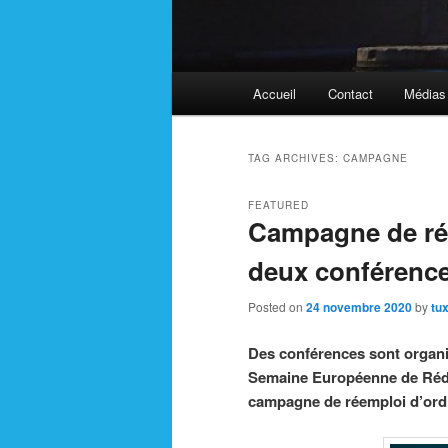
Main
Accueil
Contact
Médias
menu
TAG ARCHIVES:
CAMPAGNE
FEATURED
Campagne de rée
deux conférence
Posted on
24 novembre 2020
by
tu
Des conférences sont organis
Semaine Européenne de Rédu
campagne de réemploi d’ordi