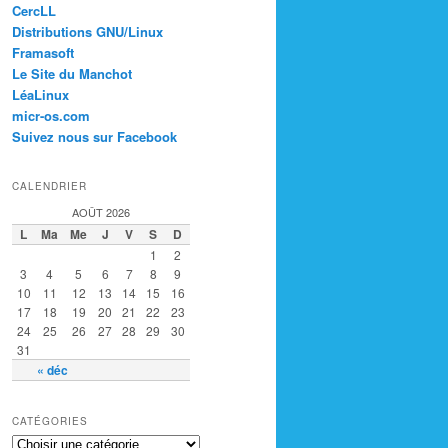
CercLL
Distributions GNU/Linux
Framasoft
Le Site du Manchot
LéaLinux
micr-os.com
Suivez nous sur Facebook
CALENDRIER
AOÛT 2026
L
Ma
Me
J
V
S
D
1
2
3
4
5
6
7
8
9
10
11
12
13
14
15
16
17
18
19
20
21
22
23
24
25
26
27
28
29
30
31
« déc
CATÉGORIES