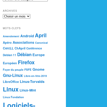
ARCHIVES
MOTS-CLEFS
April
Android
Amendement
Associations
Apéro
Canonical
CercLL
ChApril
Conférence
Débian
Europe
Debian 11
Firefox
Européen
Gnome
Foyer du peuple
FSFE
Gnu-Linux
Libre-en-fête-2019
Linus-Torvalds
LibreOffice
Linux
Linux-Mint
Linux Fondation
Logiciels-