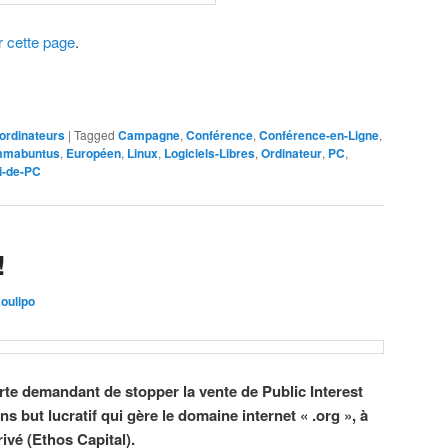
r cette page
.
ordinateurs
|
Tagged
Campagne
,
Conférence
,
Conférence-en-Ligne
,
mabuntus
,
Européen
,
Linux
,
Logiciels-Libres
,
Ordinateur
,
PC
,
i-de-PC
!
xoulipo
verte demandant de stopper la vente de Public Interest
s but lucratif qui gère le domaine internet « .org », à
ivé (Ethos Capital).