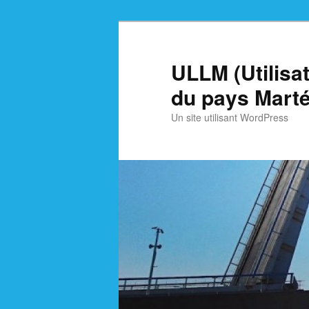
Skip
Skip
to
to
primary
secondary
ULLM (Utilisa
content
content
du pays Marté
Un site utilisant WordPress