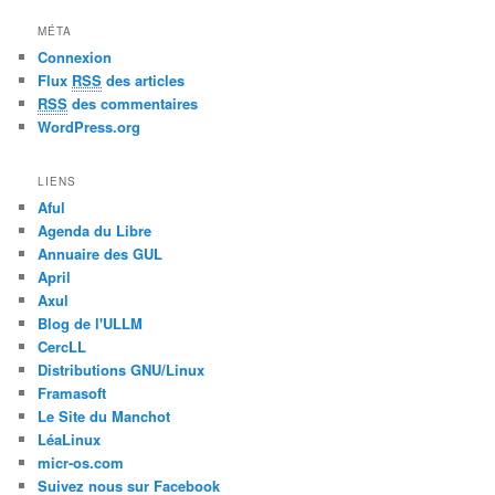
MÉTA
Connexion
Flux
RSS
des articles
RSS
des commentaires
WordPress.org
LIENS
Aful
Agenda du Libre
Annuaire des GUL
April
Axul
Blog de l'ULLM
CercLL
Distributions GNU/Linux
Framasoft
Le Site du Manchot
LéaLinux
micr-os.com
Suivez nous sur Facebook