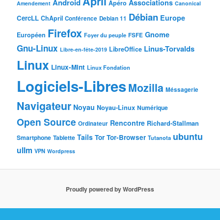
April
Android
Associations
Apéro
Amendement
Canonical
Débian
Europe
CercLL
ChApril
Conférence
Debian 11
Firefox
Gnome
Européen
Foyer du peuple
FSFE
Gnu-Linux
Linus-Torvalds
LibreOffice
Libre-en-fête-2019
Linux
Linux-Mint
Linux Fondation
Logiciels-Libres
Mozilla
Méssagerie
Navigateur
Noyau
Noyau-Linux
Numérique
Open Source
Rencontre
Richard-Stallman
Ordinateur
ubuntu
Tails
Tor
Tor-Browser
Smartphone
Tablette
Tutanota
ullm
VPN
Wordpress
Proudly powered by WordPress