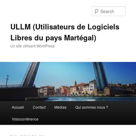
Skip
Skip
to
to
Sear
primary
secondary
content
content
ULLM (Utilisateurs de Logiciels
Libres du pays Martégal)
Un site utilisant WordPress
Main
Accueil
Contact
Médias
Qui sommes nous ?
menu
Visioconférence