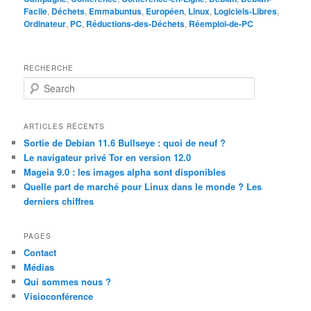
Facile
,
Déchets
,
Emmabuntus
,
Européen
,
Linux
,
Logiciels-Libres
,
Ordinateur
,
PC
,
Réductions-des-Déchets
,
Réemploi-de-PC
RECHERCHE
S
e
a
r
ARTICLES RÉCENTS
c
Sortie de Debian 11.6 Bullseye : quoi de neuf ?
h
Le navigateur privé Tor en version 12.0
Mageia 9.0 : les images alpha sont disponibles
Quelle part de marché pour Linux dans le monde ? Les
derniers chiffres
PAGES
Contact
Médias
Qui sommes nous ?
Visioconférence