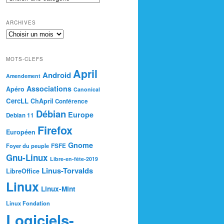
ARCHIVES
MOTS-CLEFS
April
Android
Amendement
Associations
Apéro
Canonical
CercLL
ChApril
Conférence
Débian
Europe
Debian 11
Firefox
Européen
Gnome
Foyer du peuple
FSFE
Gnu-Linux
Libre-en-fête-2019
Linus-Torvalds
LibreOffice
Linux
Linux-Mint
Linux Fondation
Logiciels-