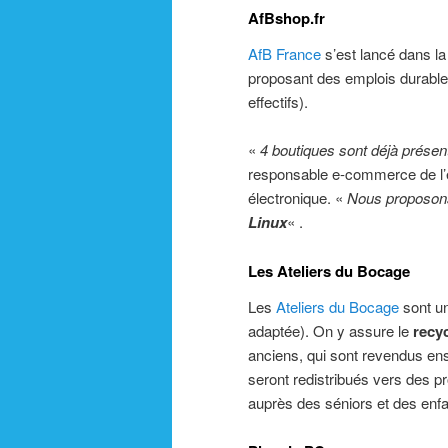
AfBshop.fr
AfB France
s’est lancé dans l
proposant des emplois durable
effectifs).
«
4 boutiques sont déjà prése
responsable e-commerce de l’
électronique. «
Nous proposons
Linux
« .
Les Ateliers du Bocage
Les
Ateliers du Bocage
sont u
adaptée). On y assure le
recy
anciens, qui sont revendus e
seront redistribués vers des 
auprès des séniors et des enf