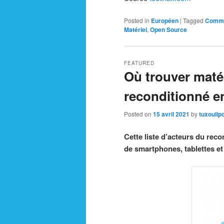
Posted in
Européen
|
Tagged
Commi
Matériel
,
Open Source
FEATURED
Où trouver maté
reconditionné e
Posted on
15 avril 2021
by
tuxoulip
Cette liste d’acteurs du rec
de smartphones, tablettes et