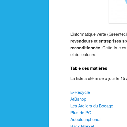
L’informatique verte (Greentec
revendeurs et entreprises sp
reconditionnée
. Cette liste e
et de lecteurs.
Table des matières
La liste a été mise à jour le 15 
E-Recycle
AfBshop
Les Ateliers du Bocage
Plus de PC
Adopteunphone.fr
Back Market