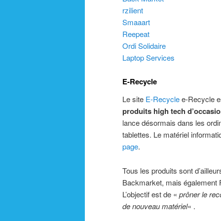
rzilient
Smaaart
Reepeat
Ordi Solidaire
Laptop Services
E-Recycle
Le site
E-Recycle
e-Recycle es
produits high tech d’occasi
lance désormais dans les ordin
tablettes. Le matériel informa
page
.
Tous les produits sont d’ailleu
Backmarket, mais également 
L’objectif est de «
prôner le rec
de nouveau matériel
« .