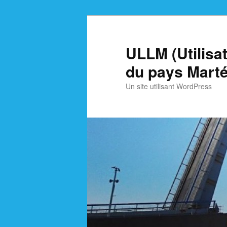
Skip
Skip
to
to
primary
secondary
ULLM (Utilisa
content
content
du pays Marté
Un site utilisant WordPress