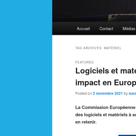
Main
Accueil
Contact
Médias
menu
TAG ARCHIVES:
MATÉRIEL
FEATURED
Logiciels et mat
impact en Europ
Posted on
2 novembre 2021
by
tuxo
La Commission Européenne p
des logiciels et matériels à 
en retenir.