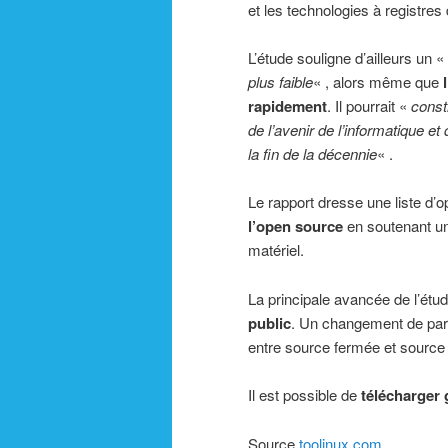
et les technologies à registres 
L’étude souligne d’ailleurs un «
plus faible
« , alors même que
rapidement
. Il pourrait «
consti
de l’avenir de l’informatique e
la fin de la décennie
« .
Le rapport dresse une liste d’o
l’open source
en soutenant une
matériel.
La principale avancée de l’étu
public
. Un changement de parad
entre source fermée et source
Il est possible de
télécharger 
Source
toolinux.com