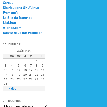
CercLL
Distributions GNU/Linux
Framasoft
Le Site du Manchot
LéaLinux
micr-os.com
Suivez nous sur Facebook
CALENDRIER
AOÛT 2026
L
Ma
Me
J
V
S
D
1
2
3
4
5
6
7
8
9
10
11
12
13
14
15
16
17
18
19
20
21
22
23
24
25
26
27
28
29
30
31
« déc
CATÉGORIES