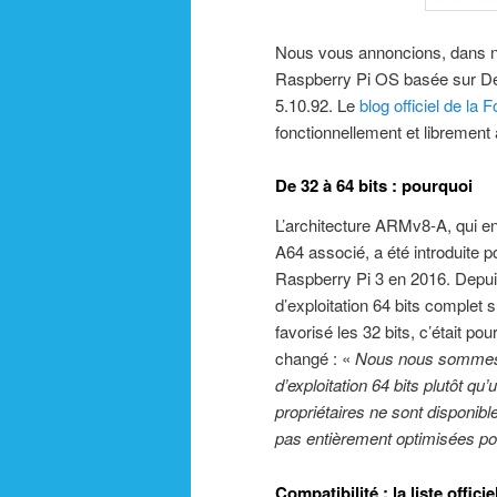
Nous vous annoncions, dans 
Raspberry Pi OS basée sur Deb
5.10.92. Le
blog officiel de la
fonctionnellement et librement
De 32 à 64 bits : pourquoi
L’architecture ARMv8-A, qui eng
A64 associé, a été introduite 
Raspberry Pi 3 en 2016. Depui
d’exploitation 64 bits complet s
favorisé les 32 bits, c’était p
changé : «
Nous nous sommes r
d’exploitation 64 bits plutôt qu
propriétaires ne sont disponib
pas entièrement optimisées po
Compatibilité : la liste officie