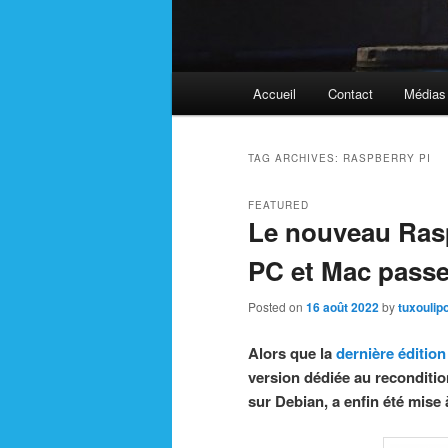
Main
Accueil
Contact
Médias
menu
TAG ARCHIVES:
RASPBERRY PI
FEATURED
Le nouveau Ras
PC et Mac passe
Posted on
16 août 2022
by
tuxoulip
Alors que la
dernière éditio
version dédiée au recondit
sur Debian, a enfin été mise 