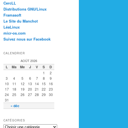
CercLL
Distributions GNU/Linux
Framasoft
Le Site du Manchot
LéaLinux
micr-os.com
Suivez nous sur Facebook
CALENDRIER
AOÛT 2026
L
Ma
Me
J
V
S
D
1
2
3
4
5
6
7
8
9
10
11
12
13
14
15
16
17
18
19
20
21
22
23
24
25
26
27
28
29
30
31
« déc
CATÉGORIES