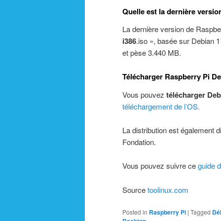
Quelle est la dernière versi
La dernière version de Raspbe
i386
.iso », basée sur Debian 1
et pèse 3.440 MB.
Télécharger Raspberry Pi D
Vous pouvez
télécharger Deb
téléchargement de l’OS.
La distribution est également 
Fondation.
Vous pouvez suivre ce
guide d
Source
toolinux.com
Posted in
Raspberry Pi
|
Tagged
Dé