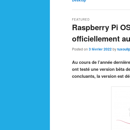
Desktop
FEATURED
Raspberry Pi OS
officiellement au
Posted on
3 février 2022
by
tuxouli
Au cours de l’année dernièr
ont testé une version bêta d
concluants, la version est d