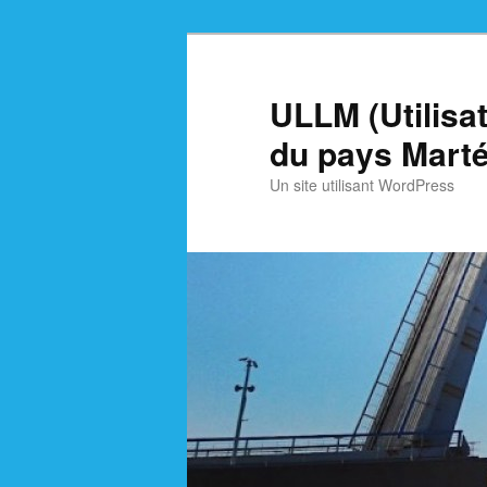
Skip
Skip
to
to
primary
secondary
ULLM (Utilisa
content
content
du pays Marté
Un site utilisant WordPress