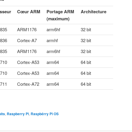
sseur
Cœur ARM
Portage ARM
Architecture
(maximum)
835
ARM1176
arm6hf
32 bit
836
Cortex-A7
armhf
32 bit
835
ARM1176
arm6hf
32 bit
710
Cortex-A53
arm64
64 bit
710
Cortex-A53
arm64
64 bit
711
Cortex-A72
arm64
64 bit
its
,
Raspberry Pi
,
Raspbérry Pi OS