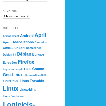
ARCHIVES
MOTS-CLEFS
April
Android
Amendement
Associations
Apéro
Canonical
CercLL
ChApril
Conférence
Débian
Europe
Debian 11
Firefox
Européen
Gnome
Foyer du peuple
FSFE
Gnu-Linux
Libre-en-fête-2019
Linus-Torvalds
LibreOffice
Linux
Linux-Mint
Linux Fondation
Logiciels-