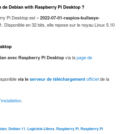
on de Debian with Raspberry Pi Desktop ?
rry Pi Desktop est «
2022-07-01-raspios-bullseye-
1. Disponible en 32 bits, elle repose sur le noyau Linux 5.10
esktop
ian avec Raspberry Pi Desktop
via la
page de
disponible
via le
serveur de téléchargement
officiel
de la
’installation
.
bian
,
Debian 11
,
Logiciels-Libres
,
Raspberry Pi
,
Raspberry Pi