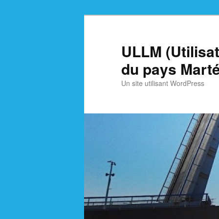
Skip
Skip
to
to
primary
secondary
ULLM (Utilisa
content
content
du pays Marté
Un site utilisant WordPress