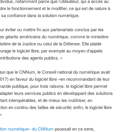
dividus, notamment parce que l’utilisateur, qui a accès au
e le fonctionnement et le modifier, ce qui est de nature à
ir sa confiance dans la solution numérique.
pour éviter ou mettre fin aux partenariats conclus par les
c les géants américains du numérique, comme le ministère
istère de la Justice ou celui de la Défense. Elle plaide
urage le logiciel libre, par exemple au moyen d’appels
ontributions des agents publics. »
ssi que le CNNum, le Conseil national du numérique avait
017) en faveur du logiciel libre «en recommandant de leur
ande publique, pour trois raisons: le logiciel libre permet
dapter leurs services publics en développant des solutions
étant interopérables, et de mieux les maîtriser, en
ion en continu des failles de sécurité; enfin, le logiciel libre
.»
bition numérique» du CNNum
poussait en ce sens,