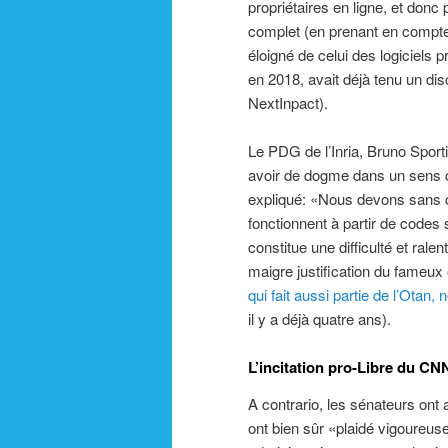
propriétaires en ligne, et donc 
complet (en prenant en compte 
éloigné de celui des logiciels p
en 2018, avait déjà tenu un dis
NextInpact).
Le PDG de l’Inria, Bruno Sport
avoir de dogme dans un sens c
expliqué: «Nous devons sans ce
fonctionnent à partir de codes
constitue une difficulté et rale
maigre justification du fameux
qui fait aussi partie de l’Otan,
il y a déjà quatre ans).
L’incitation pro-Libre du C
A contrario, les sénateurs ont 
ont bien sûr «plaidé vigoureusem