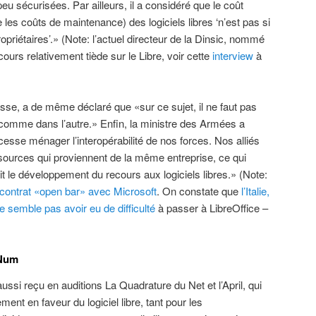
peu sécurisées. Par ailleurs, il a considéré que le coût
les coûts de maintenance) des logiciels libres ‘n’est pas si
ropriétaires’.» (Note: l’actuel directeur de la Dinsic, nommé
cours relativement tiède sur le Libre, voir cette
interview
à
isse, a de même déclaré que «sur ce sujet, il ne faut pas
omme dans l’autre.» Enfin, la ministre des Armées a
sse ménager l’interopérabilité de nos forces. Nos alliés
 sources qui proviennent de la même entreprise, ce qui
ntit le développement du recours aux logiciels libres.» (Note:
contrat «open bar» avec Microsoft
. On constate que
l’Italie,
 ne semble pas avoir eu de difficulté
à passer à LibreOffice –
NNum
aussi reçu en auditions La Quadrature du Net et l’April, qui
ent en faveur du logiciel libre, tant pour les