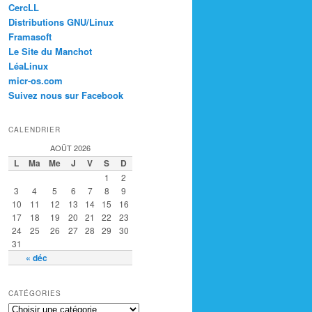
CercLL
Distributions GNU/Linux
Framasoft
Le Site du Manchot
LéaLinux
micr-os.com
Suivez nous sur Facebook
CALENDRIER
AOÛT 2026
L
Ma
Me
J
V
S
D
1
2
3
4
5
6
7
8
9
10
11
12
13
14
15
16
17
18
19
20
21
22
23
24
25
26
27
28
29
30
31
« déc
CATÉGORIES