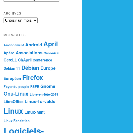
ARCHIVES
MOTS-CLEFS
April
Android
Amendement
Associations
Apéro
Canonical
CercLL
ChApril
Conférence
Débian
Europe
Debian 11
Firefox
Européen
Gnome
Foyer du peuple
FSFE
Gnu-Linux
Libre-en-fête-2019
Linus-Torvalds
LibreOffice
Linux
Linux-Mint
Linux Fondation
Logiciels-