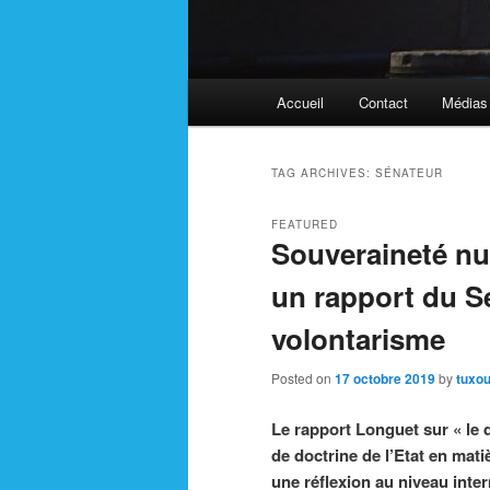
Main
Accueil
Contact
Médias
menu
TAG ARCHIVES:
SÉNATEUR
FEATURED
Souveraineté num
un rapport du Sé
volontarisme
Posted on
17 octobre 2019
by
tuxou
Le rapport Longuet sur « le 
de doctrine de l’Etat en matiè
une réflexion au niveau interm