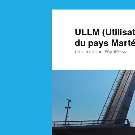
Skip
Skip
to
to
primary
secondary
ULLM (Utilisa
content
content
du pays Marté
Un site utilisant WordPress