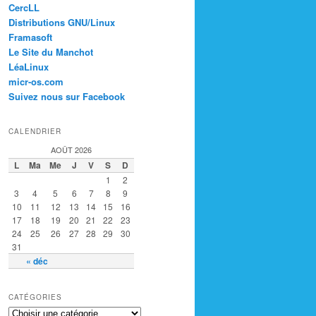
CercLL
Distributions GNU/Linux
Framasoft
Le Site du Manchot
LéaLinux
micr-os.com
Suivez nous sur Facebook
CALENDRIER
AOÛT 2026
L
Ma
Me
J
V
S
D
1
2
3
4
5
6
7
8
9
10
11
12
13
14
15
16
17
18
19
20
21
22
23
24
25
26
27
28
29
30
31
« déc
CATÉGORIES