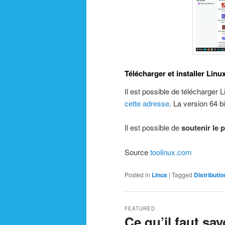
Télécharger et installer Linux
Il est possible de télécharger 
cette adresse
. La version 64 b
Il est possible de
soutenir le p
Source
toolinux.com
Posted in
Linux
|
Tagged
Distributio
FEATURED
Ce qu’il faut sav