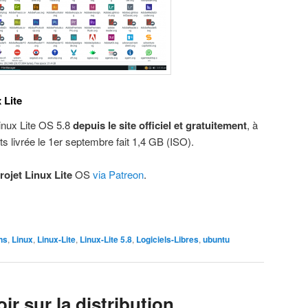
 Lite
Linux Lite OS 5.8
depuis le site officiel et gratuitement
, à
its livrée le 1er septembre fait 1,4 GB (ISO).
rojet Linux Lite
OS
via Patreon
.
ns
,
Linux
,
Linux-Lite
,
Linux-Lite 5.8
,
Logiciels-Libres
,
ubuntu
oir sur la distribution