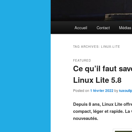
Main
Accueil
Contact
Médias
menu
TAG ARCHIVES:
LINUX-LITE
FEATURED
Ce qu’il faut sav
Linux Lite 5.8
Posted on
1 février 2022
by
tuxouli
Depuis 8 ans, Linux Lite off
compact, léger et rapide. La v
nouveautés.