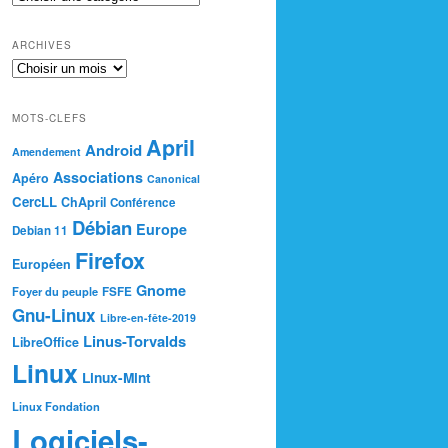
ARCHIVES
MOTS-CLEFS
April
Android
Amendement
Associations
Apéro
Canonical
CercLL
ChApril
Conférence
Débian
Europe
Debian 11
Firefox
Européen
Gnome
Foyer du peuple
FSFE
Gnu-Linux
Libre-en-fête-2019
Linus-Torvalds
LibreOffice
Linux
Linux-Mint
Linux Fondation
Logiciels-