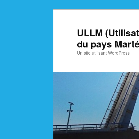
Skip
Skip
to
to
primary
secondary
ULLM (Utilisa
content
content
du pays Marté
Un site utilisant WordPress