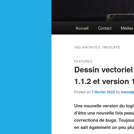
Main
Accueil
Contact
Médias
menu
TAG ARCHIVES:
INKSCAPE
FEATURED
Dessin vectorie
1.1.2 et version
Posted on
7 février 2022
by
tuxouli
Une nouvelle version du logic
d’être une nouvelle fois pea
corrections de bugs. Toujours
en sait également un peu plus