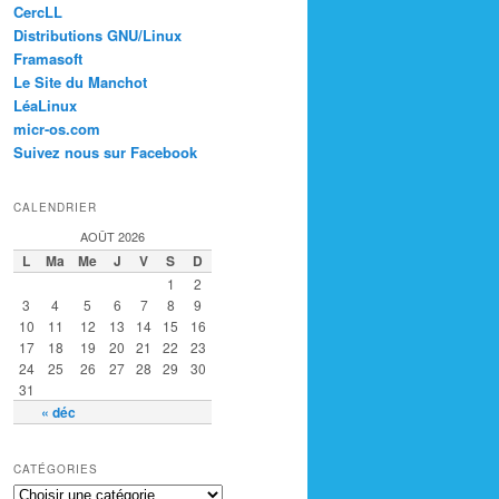
CercLL
Distributions GNU/Linux
Framasoft
Le Site du Manchot
LéaLinux
micr-os.com
Suivez nous sur Facebook
CALENDRIER
AOÛT 2026
L
Ma
Me
J
V
S
D
1
2
3
4
5
6
7
8
9
10
11
12
13
14
15
16
17
18
19
20
21
22
23
24
25
26
27
28
29
30
31
« déc
CATÉGORIES