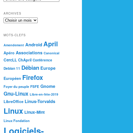
ARCHIVES
MOTS-CLEFS
April
Android
Amendement
Associations
Apéro
Canonical
CercLL
ChApril
Conférence
Débian
Europe
Debian 11
Firefox
Européen
Gnome
Foyer du peuple
FSFE
Gnu-Linux
Libre-en-fête-2019
Linus-Torvalds
LibreOffice
Linux
Linux-Mint
Linux Fondation
Logiciels-