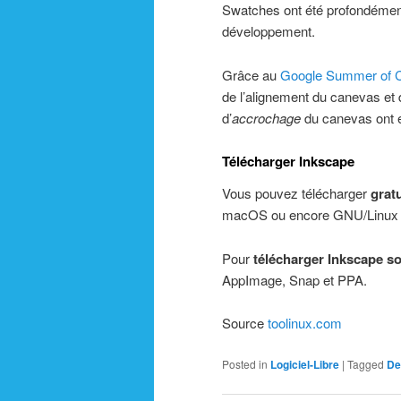
Swatches ont été profondémen
développement.
Grâce au
Google Summer of 
de l’alignement du canevas et 
d’
accrochage
du canevas ont ét
Télécharger Inkscape
Vous pouvez télécharger
grat
macOS ou encore GNU/Linu
Pour
télécharger Inkscape s
AppImage, Snap et PPA.
Source
toolinux.com
Posted in
Logiciel-Libre
|
Tagged
De