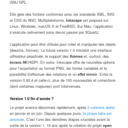
GNU GPL.
Elle gère des fichiers conformes avec les standards XML, SVG
et CSS du W3C. Multiplateforme,
Inkscape
est proposé sur
Linux, Windows, macOS X et FreeBSD. Sur Mac, l’application
s’exécute nativement sans devoir passer par XQuartz.
L’application peut être utilisée pour créer et manipuler des objets
(dessins, formes). La future version 1.0 introduit une interface
utilisateur peaufinée, le support des
thèmes
et, surtout, des
écrans 4K
/HiDPI. En outre, Inkscape offre de nouvelles options
pour l’exportation au format PNG, les fontes variables et la
possibilité d’effectuer des rotations et un
effet miroir
. Entre la
version 0.92.4 et celle-ci, plus de 100 nouveautés et corrections
(dont certaines majeures) sont intervenues.
Version 1.0 fin d’année ?
Le projet avance désormais rapidement, après
2 versions alpha
en janvier et en juin. Depuis quelques jours,
la phase bêta est
amorcée
. C’est l’une des dernières étapes cruciales avant la
sortie de la version 1, 15 ans après la création du projet
open