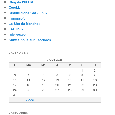
Blog de l'ULLM
CercLL
Distributions GNU/Linux
Framasoft
Le Site du Manchot
LéaLinux
micr-os.com
Suivez nous sur Facebook
CALENDRIER
AOÛT 2026
L
Ma
Me
J
V
S
D
1
2
3
4
5
6
7
8
9
10
11
12
13
14
15
16
17
18
19
20
21
22
23
24
25
26
27
28
29
30
31
« déc
CATÉGORIES