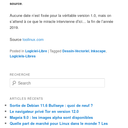
source
.
Aucune date n’est fixée pour la véritable version 1.0, mais on
s’attend à ce que le miracle intervienne d’ici… la fin de l’année
2019.
Source
toolinux.com
Posted in
Logiciel-Libre
|
Tagged
Dessin-Vectoriel
,
Inkscape
,
Logiciels-Libres
RECHERCHE
S
e
a
r
ARTICLES RÉCENTS
c
Sortie de Debian 11.6 Bullseye : quoi de neuf ?
h
Le navigateur privé Tor en version 12.0
Mageia 9.0 : les images alpha sont disponibles
Quelle part de marché pour Linux dans le monde ? Les