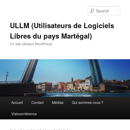
Skip
Skip
to
to
Sear
primary
secondary
content
content
ULLM (Utilisateurs de Logiciels
Libres du pays Martégal)
Un site utilisant WordPress
Main
Accueil
Contact
Médias
Qui sommes nous ?
menu
Visioconférence