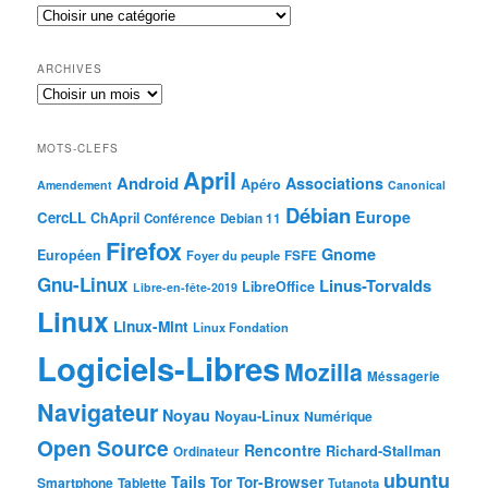
ARCHIVES
MOTS-CLEFS
April
Android
Associations
Apéro
Amendement
Canonical
Débian
Europe
CercLL
ChApril
Conférence
Debian 11
Firefox
Gnome
Européen
Foyer du peuple
FSFE
Gnu-Linux
Linus-Torvalds
LibreOffice
Libre-en-fête-2019
Linux
Linux-Mint
Linux Fondation
Logiciels-Libres
Mozilla
Méssagerie
Navigateur
Noyau
Noyau-Linux
Numérique
Open Source
Rencontre
Richard-Stallman
Ordinateur
ubuntu
Tails
Tor
Tor-Browser
Smartphone
Tablette
Tutanota