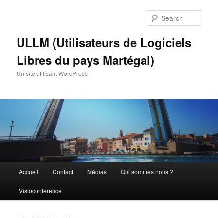
Skip
Skip
to
to
Sear
primary
secondary
content
content
ULLM (Utilisateurs de Logiciels
Libres du pays Martégal)
Un site utilisant WordPress
Main
Accueil
Contact
Médias
Qui sommes nous ?
menu
Visioconférence