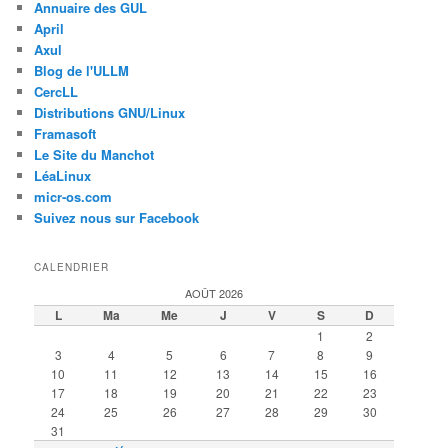
Annuaire des GUL
April
Axul
Blog de l'ULLM
CercLL
Distributions GNU/Linux
Framasoft
Le Site du Manchot
LéaLinux
micr-os.com
Suivez nous sur Facebook
CALENDRIER
AOÛT 2026
L
Ma
Me
J
V
S
D
1
2
3
4
5
6
7
8
9
10
11
12
13
14
15
16
17
18
19
20
21
22
23
24
25
26
27
28
29
30
31