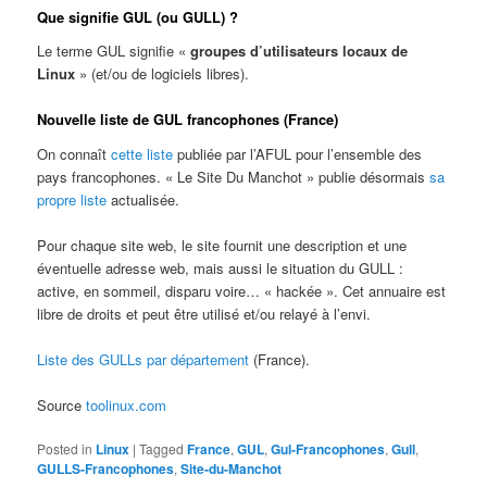
Que signifie GUL (ou GULL) ?
Le terme GUL signifie «
groupes d’utilisateurs locaux de
Linux
» (et/ou de logiciels libres).
Nouvelle liste de GUL francophones (France)
On connaît
cette liste
publiée par l’AFUL pour l’ensemble des
pays francophones. « Le Site Du Manchot » publie désormais
sa
propre liste
actualisée.
Pour chaque site web, le site fournit une description et une
éventuelle adresse web, mais aussi le situation du GULL :
active, en sommeil, disparu voire… « hackée ». Cet annuaire est
libre de droits et peut être utilisé et/ou relayé à l’envi.
Liste des GULLs par département
(France).
Source
toolinux.com
Posted in
Linux
|
Tagged
France
,
GUL
,
Gul-Francophones
,
Gull
,
GULLS-Francophones
,
Site-du-Manchot