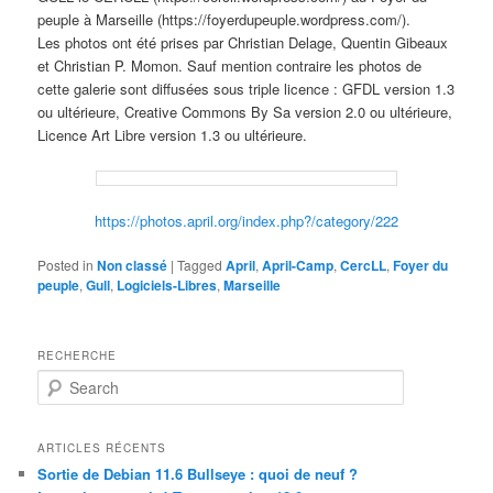
peuple à Marseille (https://foyerdupeuple.wordpress.com/).
Les photos ont été prises par Christian Delage, Quentin Gibeaux
et Christian P. Momon. Sauf mention contraire les photos de
cette galerie sont diffusées sous triple licence : GFDL version 1.3
ou ultérieure, Creative Commons By Sa version 2.0 ou ultérieure,
Licence Art Libre version 1.3 ou ultérieure.
https://photos.april.org/index.php?/category/222
Posted in
Non classé
|
Tagged
April
,
April-Camp
,
CercLL
,
Foyer du
peuple
,
Gull
,
Logiciels-Libres
,
Marseille
RECHERCHE
S
e
a
r
ARTICLES RÉCENTS
c
Sortie de Debian 11.6 Bullseye : quoi de neuf ?
h