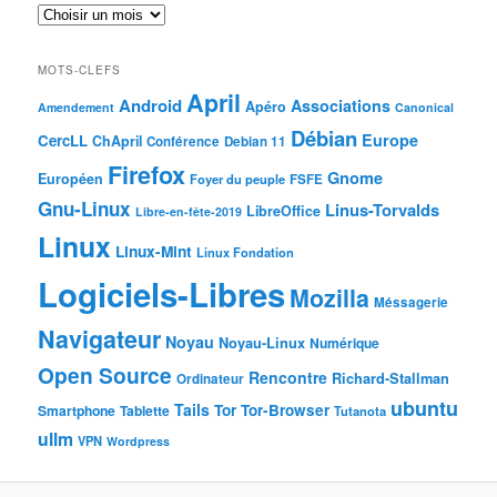
MOTS-CLEFS
April
Android
Associations
Apéro
Amendement
Canonical
Débian
Europe
CercLL
ChApril
Conférence
Debian 11
Firefox
Gnome
Européen
Foyer du peuple
FSFE
Gnu-Linux
Linus-Torvalds
LibreOffice
Libre-en-fête-2019
Linux
Linux-Mint
Linux Fondation
Logiciels-Libres
Mozilla
Méssagerie
Navigateur
Noyau
Noyau-Linux
Numérique
Open Source
Rencontre
Richard-Stallman
Ordinateur
ubuntu
Tails
Tor
Tor-Browser
Smartphone
Tablette
Tutanota
ullm
VPN
Wordpress