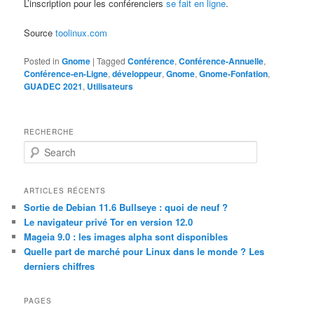
L’inscription pour les conférenciers
se fait en ligne
.
Source
toolinux.com
Posted in
Gnome
|
Tagged
Conférence
,
Conférence-Annuelle
,
Conférence-en-Ligne
,
développeur
,
Gnome
,
Gnome-Fonfation
,
GUADEC 2021
,
Utilisateurs
RECHERCHE
S
e
a
r
ARTICLES RÉCENTS
c
Sortie de Debian 11.6 Bullseye : quoi de neuf ?
h
Le navigateur privé Tor en version 12.0
Mageia 9.0 : les images alpha sont disponibles
Quelle part de marché pour Linux dans le monde ? Les
derniers chiffres
PAGES