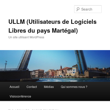
Skip
Skip
to
to
Sear
primary
secondary
content
content
ULLM (Utilisateurs de Logiciels
Libres du pays Martégal)
Un site utilisant WordPress
Main
Accueil
Contact
Médias
Qui sommes nous ?
menu
Visioconférence