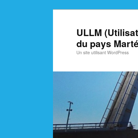
Skip
Skip
to
to
primary
secondary
ULLM (Utilisa
content
content
du pays Marté
Un site utilisant WordPress