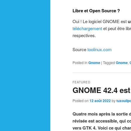
Libre et Open Source ?
Oui ! Le logiciel GNOME est
u
téléchargement
et peut être li
respectives.
Source
toolinux.com
Posted in
Gnome
|
Tagged
Gnome
,
FEATURED
GNOME 42.4 est
Posted on
12 août 2022
by
tuxoulip
Quatre mois après la sortie
révisée est accessible, qui c
vers GTK 4. Voici ce qui ch