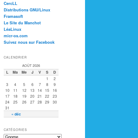
CercLL
Distributions GNU/Linux
Framasoft
Le Site du Manchot
LéaLinux
micr-os.com
Suivez nous sur Facebook
CALENDRIER
AOÛT 2026
L
Ma
Me
J
V
S
D
1
2
3
4
5
6
7
8
9
10
11
12
13
14
15
16
17
18
19
20
21
22
23
24
25
26
27
28
29
30
31
« déc
CATÉGORIES