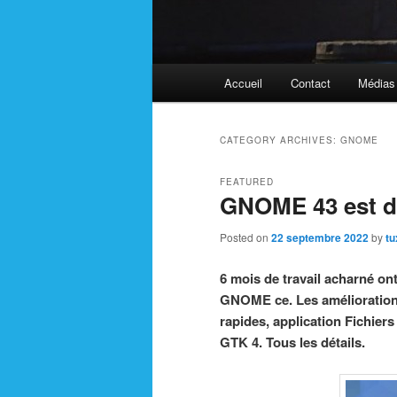
Main
Accueil
Contact
Médias
menu
CATEGORY ARCHIVES:
GNOME
FEATURED
GNOME 43 est d
Posted on
22 septembre 2022
by
tu
6 mois de travail acharné ont
GNOME ce. Les amélioration
rapides, application Fichier
GTK 4. Tous les détails.