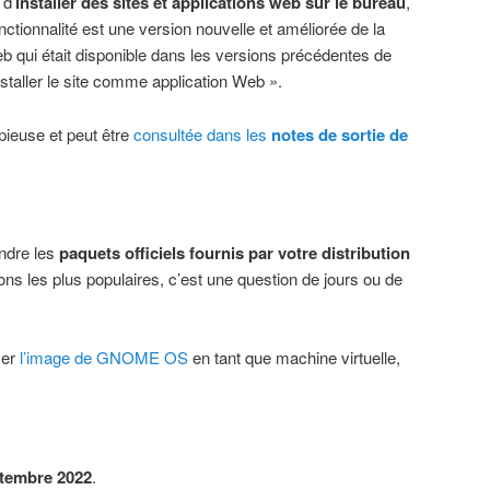
 d’
installer des sites et applications web sur le bureau
,
onctionnalité est une version nouvelle et améliorée de la
eb qui était disponible dans les versions précédentes de
aller le site comme application Web ».
pieuse et peut être
consultée dans les
notes de sortie de
endre les
paquets officiels fournis par votre distribution
tions les plus populaires, c’est une question de jours ou de
yer
l’image de GNOME OS
en tant que machine virtuelle,
ptembre 2022
.