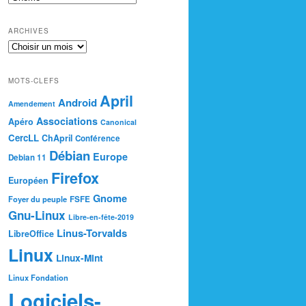
ARCHIVES
MOTS-CLEFS
April
Android
Amendement
Associations
Apéro
Canonical
CercLL
ChApril
Conférence
Débian
Europe
Debian 11
Firefox
Européen
Gnome
Foyer du peuple
FSFE
Gnu-Linux
Libre-en-fête-2019
Linus-Torvalds
LibreOffice
Linux
Linux-Mint
Linux Fondation
Logiciels-