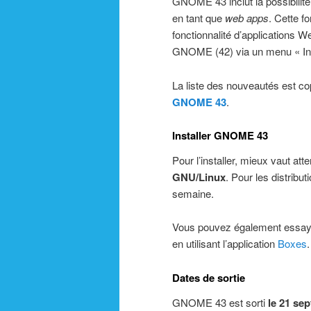
GNOME 43 inclut la possibilité
en tant que
web apps
. Cette f
fonctionnalité d’applications W
GNOME (42) via un menu « Inst
La liste des nouveautés est co
GNOME 43
.
Installer GNOME 43
Pour l’installer, mieux vaut att
GNU/Linux
. Pour les distribu
semaine.
Vous pouvez également essa
en utilisant l’application
Boxes
.
Dates de sortie
GNOME 43 est sorti
le 21 se